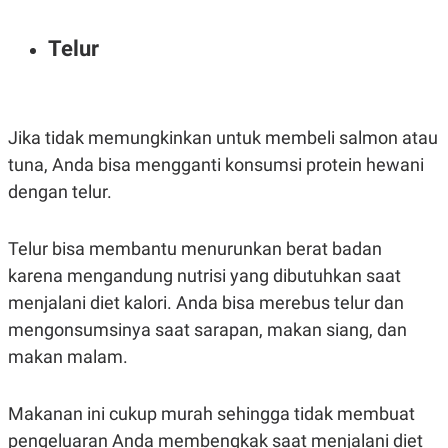
R
T
I
S
Telur
I
N
G
K
G
Jika tidak memungkinkan untuk membeli salmon atau
M
E
tuna, Anda bisa mengganti konsumsi protein hewani
D
dengan telur.
I
A
.
I
Telur bisa membantu menurunkan berat badan
D
karena mengandung nutrisi yang dibutuhkan saat
menjalani diet kalori. Anda bisa merebus telur dan
mengonsumsinya saat sarapan, makan siang, dan
SITEMAP
PROFILE
TERM
OF
makan malam.
USE
PEDOMAN
PEMBERITAAN
Makanan ini cukup murah sehingga tidak membuat
SIBER
pengeluaran Anda membengkak saat menjalani diet
PRIVACY