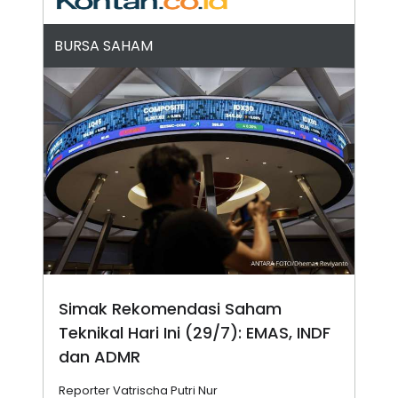
N
S
E
E
BURSA SAHAM
W
R
S
E
S
M
E
O
T
N
U
I
P
A
A
K
D
I
V
L
A
S
K
O
R
P
O
R
Simak Rekomendasi Saham
A
S
Teknikal Hari Ini (29/7): EMAS, INDF
I
dan ADMR
K
N
I
A
Reporter Vatrischa Putri Nur
L
T