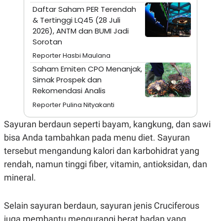
A
I
Daftar Saham PER Terendah
S
V
& Tertinggi LQ45 (28 Juli
K
E
E
2026), ANTM dan BUMI Jadi
M
Sorotan
E
N
Reporter Hasbi Maulana
T
E
Saham Emiten CPO Menanjak,
R
Simak Prospek dan
I
Rekomendasi Analis
A
N
Reporter Pulina Nityakanti
L
E
Sayuran berdaun seperti bayam, kangkung, dan sawi
S
T
bisa Anda tambahkan pada menu diet. Sayuran
A
tersebut mengandung kalori dan karbohidrat yang
R
I
rendah, namun tinggi fiber, vitamin, antioksidan, dan
mineral.
KANAL
Selain sayuran berdaun, sayuran jenis Cruciferous
P
I
U
M
juga membantu mengurangi berat badan yang