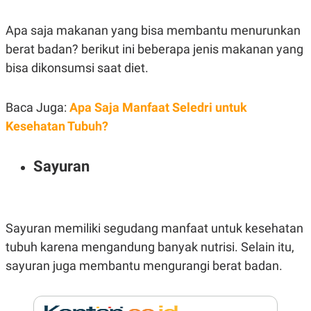
E
R
Apa saja makanan yang bisa membantu menurunkan
F
B
O
U
berat badan? berikut ini beberapa jenis makanan yang
K
S
U
I
bisa dikonsumsi saat diet.
S
N
E
S
Baca Juga:
Apa Saja Manfaat Seledri untuk
S
I
Kesehatan Tubuh?
N
S
I
Sayuran
G
H
T
S
B
T
E
Sayuran memiliki segudang manfaat untuk kesehatan
O
L
C
A
tubuh karena mengandung banyak nutrisi. Selain itu,
K
N
S
J
sayuran juga membantu mengurangi berat badan.
E
A
T
O
U
N
P