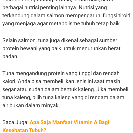
C
L
A
E
berbagai nutrisi penting lainnya. Nutrisi yang
D
A
terkandung dalam salmon mempengaruhi fungsi tiroid
E
S
M
E
yang menjaga agar metabolisme tubuh tetap baik.
Y
.
I
D
Selain salmon, tuna juga dikenal sebagai sumber
L
K
A
I
protein hewani yang baik untuk menurunkan berat
N
N
badan.
G
E
G
R
A
J
N
A
Tuna mengandung protein yang tinggi dan rendah
A
E
N
M
kalori. Anda bisa membeli ikan jenis ini saat masih
C
I
segar atau sudah dalam bentuk kaleng. Jika membeli
E
T
T
E
tuna kaleng, pilih tuna kaleng yang di rendam dalam
A
N
K
air bukan dalam minyak.
E
A
P
D
A
V
Baca Juga:
Apa Saja Manfaat Vitamin A Bagi
P
E
Kesehatan Tubuh?
E
R