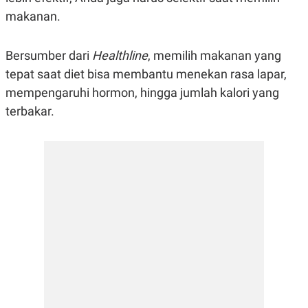
R
G
makanan.
S
I
O
O
N
N
A
A
Bersumber dari
Healthline
, memilih makanan yang
L
L
tepat saat diet bisa membantu menekan rasa lapar,
F
I
mempengaruhi hormon, hingga jumlah kalori yang
N
A
terbakar.
N
C
E
Y
C
A
A
N
R
G
I
T
T
E
A
R
H
.
U
.
.
K
L
E
I
S
F