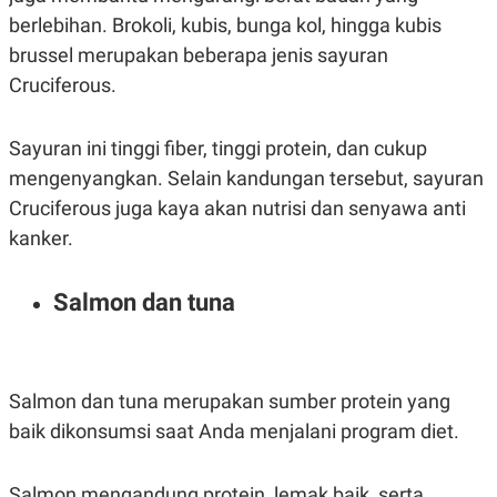
S
A
berlebihan. Brokoli, kubis, bunga kol, hingga kubis
A
G
T
E
brussel merupakan beberapa jenis sayuran
D
S
A
Cruciferous.
T
A
K
L
Sayuran ini tinggi fiber, tinggi protein, dan cukup
O
I
mengenyangkan. Selain kandungan tersebut, sayuran
N
P
T
S
Cruciferous juga kaya akan nutrisi dan senyawa anti
A
U
N
S
kanker.
T
V
Salmon dan tuna
JARINGAN
K
P
O
R
Salmon dan tuna merupakan sumber protein yang
N
E
baik dikonsumsi saat Anda menjalani program diet.
T
S
A
S
N
R
A
E
Salmon mengandung protein, lemak baik, serta