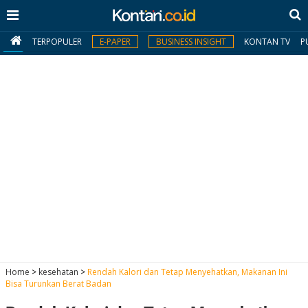
TERPOPULER
E-PAPER
BUSINESS INSIGHT
KONTAN TV
P
MY
KONTAN
Daftar
Masuk
BERITA
I
N
N
A
Home
>
kesehatan
>
Rendah Kalori dan Tetap Menyehatkan, Makanan Ini
V
S
Bisa Turunkan Berat Badan
E
I
S
O
T
N