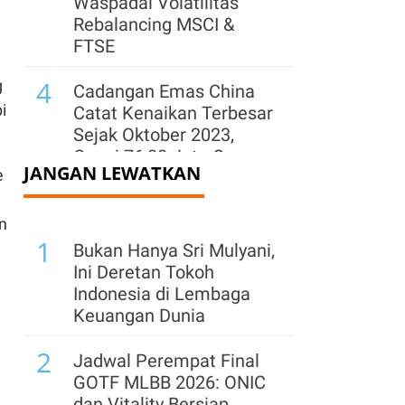
Waspadai Volatilitas
Rebalancing MSCI &
FTSE
4
g
Cadangan Emas China
i
Catat Kenaikan Terbesar
Sejak Oktober 2023,
Capai 76,08 Juta Ons
JANGAN LEWATKAN
e
5
Defisit APBN 2027
Diproyeksi Melebar,
n
1
Target Anggaran Netral
Bukan Hanya Sri Mulyani,
Makin Berat
Ini Deretan Tokoh
Indonesia di Lembaga
6
Siap-Siap! Rumah
Keuangan Dunia
Kontrakan & Sewa
2
Properti Akan Kena
Jadwal Perempat Final
Pajak Mulai Tahun 2027
GOTF MLBB 2026: ONIC
dan Vitality Bersiap