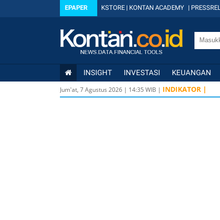
EPAPER
KSTORE
|
KONTAN ACADEMY
|
PRESSREL
INSIGHT
INVESTASI
KEUANGAN
K
INDIKATOR |
Jum'at, 7 Agustus 2026
|
14
:
35
WIB |
K
L