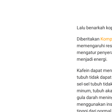
Lalu benarkah ko
Diberitakan
Komp
memengaruhi resp
mengatur penyera
menjadi energi.
Kafein dapat menu
tubuh tidak dapat
sel-sel tubuh tid
minum, tubuh aka
gula darah mening
menggunakan insul
tinggi dari normal