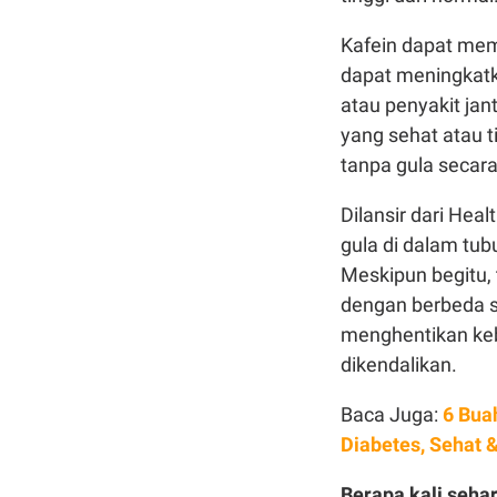
Kafein dapat memb
dapat meningkatka
atau penyakit jan
yang sehat atau t
tanpa gula secara
Dilansir dari Hea
gula di dalam tub
Meskipun begitu,
dengan berbeda 
menghentikan keb
dikendalikan.
Baca Juga:
6 Bua
Diabetes, Sehat
Berapa kali seha