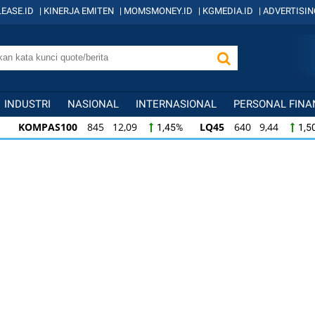
EASE.ID
|
KINERJA EMITEN
|
MOMSMONEY.ID
|
KGMEDIA.ID
|
ADVERTISIN
INDUSTRI
NASIONAL
INTERNASIONAL
PERSONAL FINA
OMPAS100
845 12,09
LQ45
640 9,44
1,45%
1,50%
OMPAS100
845 12,09
LQ45
640 9,44
I
1,45%
1,50%
Q45
640 9,44
ISSI
222 2,82
IDX30
35
1,50%
1,29%