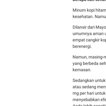
Minum kopi hitam
kesehatan. Namun
Dilansir dari May
umumnya aman un
empat cangkir ko
berenergi.
Namun, masing-m
yang berbeda seh
kemasan.
Sedangkan untuk 
atau sedang meny
mg per hari untuk
menyebabkan efek 
Anda lebih sensi