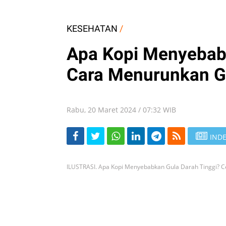
KESEHATAN
/
Apa Kopi Menyebabk
Cara Menurunkan G
Rabu, 20 Maret 2024 / 07:32 WIB
INDE
ILUSTRASI. Apa Kopi Menyebabkan Gula Darah Tinggi? 