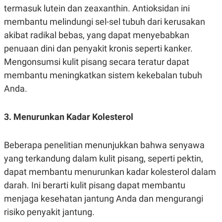
S
A
termasuk lutein dan zeaxanthin. Antioksidan ini
A
G
T
E
membantu melindungi sel-sel tubuh dari kerusakan
D
S
akibat radikal bebas, yang dapat menyebabkan
A
T
penuaan dini dan penyakit kronis seperti kanker.
A
Mengonsumsi kulit pisang secara teratur dapat
K
L
O
I
membantu meningkatkan sistem kekebalan tubuh
N
P
T
S
Anda.
A
U
N
S
T
3. Menurunkan Kadar Kolesterol
V
Beberapa penelitian menunjukkan bahwa senyawa
JARINGAN
yang terkandung dalam kulit pisang, seperti pektin,
K
P
dapat membantu menurunkan kadar kolesterol dalam
O
R
darah. Ini berarti kulit pisang dapat membantu
N
E
T
S
menjaga kesehatan jantung Anda dan mengurangi
A
S
N
R
risiko penyakit jantung.
A
E