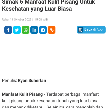
Simak 6 Manfaat Kulit Pisang Untuk
A
A
Kesehatan yang Luar Biasa
S
L
I
K
I
Rabu, 11 Oktober 2023 | 15:08 WIB
E
N
U
D
A
U
Baca di App
N
S
G
T
A
R
N
I
P
I
E
N
L
T
U
E
A
R
N
N
G
A
U
S
Penulis:
Ryan Suherlan
S
I
A
O
H
N
A
A
Manfaat Kulit Pisang -
Terdapat berbagai manfaat
L
kulit pisang untuk kesehatan tubuh yang luar biasa
P
R
dan menarik diketahui. Selain itu, cara mengolah dan
E
E