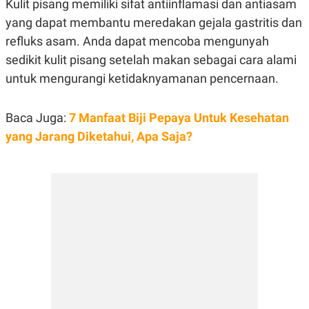
Kulit pisang memiliki sifat antiinflamasi dan antiasam
R
T
I
yang dapat membantu meredakan gejala gastritis dan
S
I
refluks asam. Anda dapat mencoba mengunyah
N
sedikit kulit pisang setelah makan sebagai cara alami
G
untuk mengurangi ketidaknyamanan pencernaan.
K
G
M
E
Baca Juga:
7 Manfaat Biji Pepaya Untuk Kesehatan
D
I
yang Jarang Diketahui, Apa Saja?
A
.
I
D
SITEMAP
PROFILE
TERM
OF
USE
PEDOMAN
PEMBERITAAN
SIBER
PRIVACY