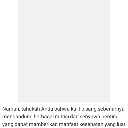
E
E
H
S
A
T
T
Y
A
L
N
E
E
A
N
N
G
A
L
L
I
I
S
S
H
I
S
E
K
X
O
E
L
C
O
U
M
T
I
V
E
Namun, tahukah Anda bahwa kulit pisang sebenarnya
C
O
mengandung berbagai nutrisi dan senyawa penting
R
yang dapat memberikan manfaat kesehatan yang luar
N