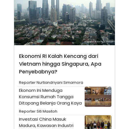
N
S
E
E
W
R
S
E
S
M
E
O
T
N
U
I
P
A
A
K
D
I
Ekonomi RI Kalah Kencang dari
V
L
Vietnam hingga Singapura, Apa
A
S
Penyebabnya?
K
O
R
Reporter Nurtiandriyani Simamora
P
Ekonom Ini Menduga
O
R
Konsumsi Rumah Tangga
A
Ditopang Belanja Orang Kaya
S
I
Reporter Siti Masitoh
K
N
Investasi China Masuk
I
A
Madura, Kawasan Industri
L
T