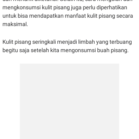
R
G
mengkonsumsi kulit pisang juga perlu diperhatikan
S
I
O
O
untuk bisa mendapatkan manfaat kulit pisang secara
N
N
maksimal.
A
A
L
L
F
I
Kulit pisang seringkali menjadi limbah yang terbuang
N
A
begitu saja setelah kita mengonsumsi buah pisang.
N
C
E
Y
C
A
A
N
R
G
I
T
T
E
A
R
H
.
U
.
.
K
L
E
I
S
F