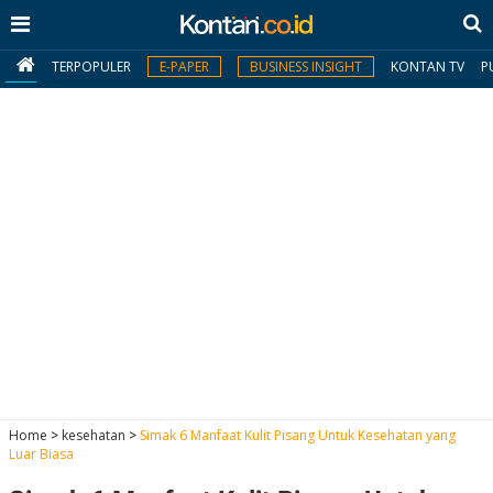
TERPOPULER
E-PAPER
BUSINESS INSIGHT
KONTAN TV
P
MY
KONTAN
Daftar
Masuk
BERITA
I
N
N
A
Home
>
kesehatan
>
Simak 6 Manfaat Kulit Pisang Untuk Kesehatan yang
V
S
Luar Biasa
E
I
S
O
T
N