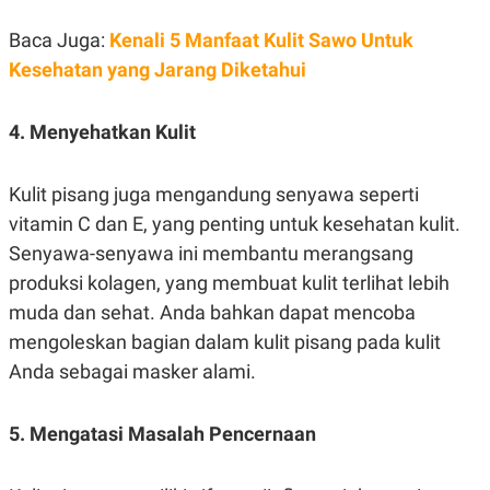
C
L
A
E
Baca Juga:
Kenali 5 Manfaat Kulit Sawo Untuk
D
A
E
S
Kesehatan yang Jarang Diketahui
M
E
Y
.
I
D
4. Menyehatkan Kulit
L
K
A
I
N
N
Kulit pisang juga mengandung senyawa seperti
G
E
vitamin C dan E, yang penting untuk kesehatan kulit.
G
R
A
J
Senyawa-senyawa ini membantu merangsang
N
A
A
E
produksi kolagen, yang membuat kulit terlihat lebih
N
M
muda dan sehat. Anda bahkan dapat mencoba
C
I
E
T
mengoleskan bagian dalam kulit pisang pada kulit
T
E
A
N
Anda sebagai masker alami.
K
E
A
P
D
5. Mengatasi Masalah Pencernaan
A
V
P
E
E
R