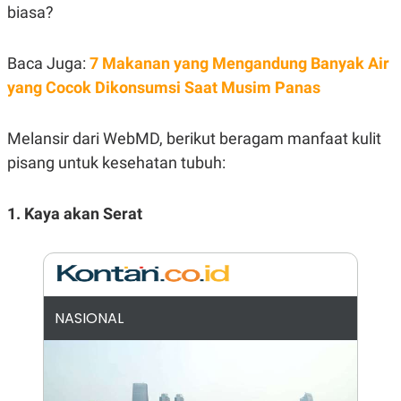
E
biasa?
R
F
B
O
U
Baca Juga:
7 Makanan yang Mengandung Banyak Air
K
S
U
I
yang Cocok Dikonsumsi Saat Musim Panas
S
N
E
S
Melansir dari WebMD, berikut beragam manfaat kulit
S
I
pisang untuk kesehatan tubuh:
N
S
I
1. Kaya akan Serat
G
H
T
S
B
T
E
O
L
C
A
NASIONAL
K
N
S
J
E
A
T
O
U
N
P