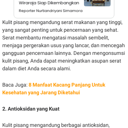
A
I
Wiraraja Siap Dikembangkan
S
V
Reporter Nurtiandriyani Simamora
K
E
E
M
Kulit pisang mengandung serat makanan yang tinggi,
E
yang sangat penting untuk pencernaan yang sehat.
N
T
Serat membantu mengatasi masalah sembelit,
E
R
menjaga pergerakan usus yang lancar, dan mencegah
I
A
gangguan pencernaan lainnya. Dengan mengonsumsi
N
kulit pisang, Anda dapat meningkatkan asupan serat
L
dalam diet Anda secara alami.
E
S
T
A
Baca Juga:
8 Manfaat Kacang Panjang Untuk
R
I
Kesehatan yang Jarang Diketahui
KANAL
2. Antioksidan yang Kuat
P
I
Kulit pisang mengandung berbagai antioksidan,
U
M