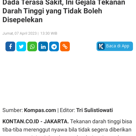
Dada Terasa Sakit, Ini Gejala Tekanan
A
A
Darah Tinggi yang Tidak Boleh
S
L
I
Disepelekan
K
I
E
N
U
D
Jumat, 07 April 2023 | 13:30 WIB
A
U
N
S
Baca di App
G
T
A
R
N
I
P
I
E
N
L
T
U
E
A
R
N
N
G
A
U
S
S
I
A
O
Sumber:
Kompas.com
| Editor:
Tri Sulistiowati
H
N
A
A
KONTAN.CO.ID - JAKARTA.
Tekanan darah tinggi bisa
L
tiba-tiba merenggut nyawa bila tidak segera diberikan
P
R
E
E