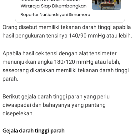
A
I
Wiraraja Siap Dikembangkan
S
V
K
E
Reporter Nurtiandriyani Simamora
E
M
Orang disebut memiliki tekanan darah tinggi apabila
E
N
hasil pengukuran tensinya 140/90 mmHg atau lebih.
T
E
R
I
Apabila hasil cek tensi dengan alat tensimeter
A
menunjukkan angka 180/120 mmHg atau lebih,
N
seseorang dikatakan memiliki tekanan darah tinggi
L
E
parah.
S
T
A
R
Berikut gejala darah tinggi parah yang perlu
I
diwaspadai dan bahayanya yang pantang
disepelekan.
KANAL
Gejala darah tinggi parah
P
I
U
M