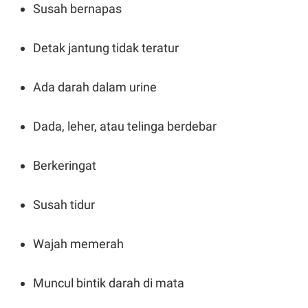
C
L
Susah bernapas
A
E
D
A
E
S
Detak jantung tidak teratur
M
E
Y
.
I
D
Ada darah dalam urine
L
K
A
I
N
N
Dada, leher, atau telinga berdebar
G
E
G
R
A
J
Berkeringat
N
A
A
E
N
M
C
I
Susah tidur
E
T
T
E
A
N
K
Wajah memerah
E
A
P
D
A
V
Muncul bintik darah di mata
P
E
E
R