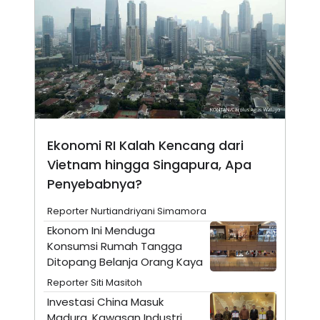
N
S
E
E
W
R
S
E
S
M
E
O
T
N
U
I
P
A
A
K
D
I
Ekonomi RI Kalah Kencang dari
V
L
A
Vietnam hingga Singapura, Apa
S
K
Penyebabnya?
O
R
Reporter Nurtiandriyani Simamora
P
O
Ekonom Ini Menduga
R
Konsumsi Rumah Tangga
A
S
Ditopang Belanja Orang Kaya
I
Reporter Siti Masitoh
K
N
Investasi China Masuk
I
A
L
T
Madura, Kawasan Industri