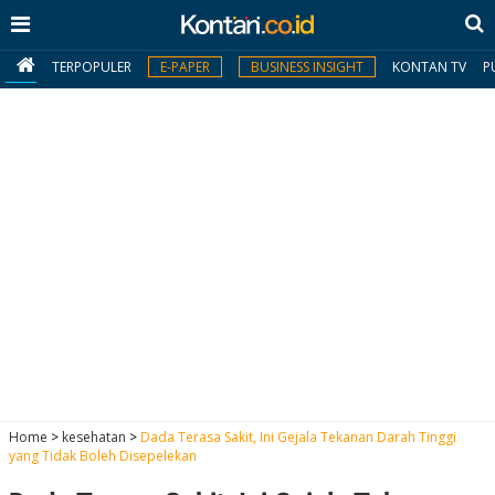
TERPOPULER
E-PAPER
BUSINESS INSIGHT
KONTAN TV
P
MY
KONTAN
Daftar
Masuk
BERITA
I
N
N
A
Home
>
kesehatan
>
Dada Terasa Sakit, Ini Gejala Tekanan Darah Tinggi
V
S
yang Tidak Boleh Disepelekan
E
I
S
O
T
N