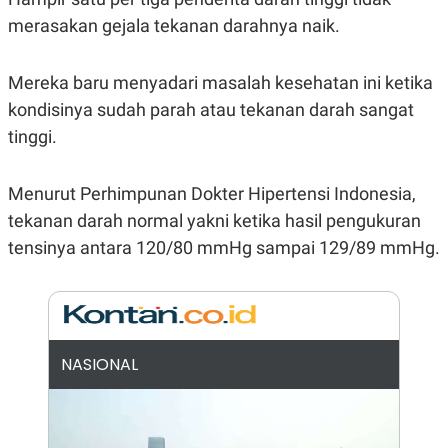
E
R
merasakan gejala tekanan darahnya naik.
F
B
O
U
K
S
Mereka baru menyadari masalah kesehatan ini ketika
U
I
kondisinya sudah parah atau tekanan darah sangat
S
N
E
tinggi.
S
S
I
N
Menurut Perhimpunan Dokter Hipertensi Indonesia,
S
tekanan darah normal yakni ketika hasil pengukuran
I
G
tensinya antara 120/80 mmHg sampai 129/89 mmHg.
H
T
S
B
T
E
O
L
C
A
K
N
NASIONAL
S
J
E
A
T
O
U
N
P