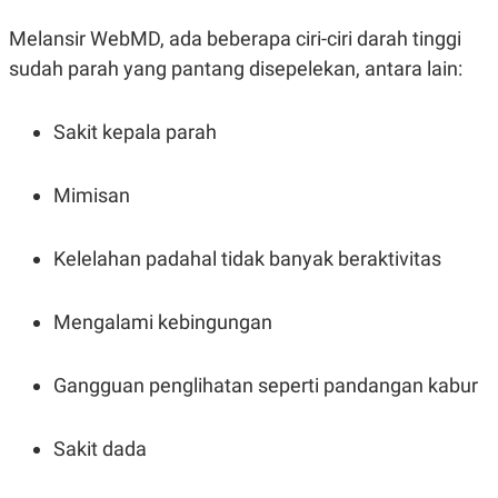
S
A
A
G
Melansir WebMD, ada beberapa ciri-ciri darah tinggi
T
E
D
S
sudah parah yang pantang disepelekan, antara lain:
A
T
A
Sakit kepala parah
K
L
O
I
N
P
Mimisan
T
S
A
U
N
S
T
Kelelahan padahal tidak banyak beraktivitas
V
Mengalami kebingungan
JARINGAN
K
P
Gangguan penglihatan seperti pandangan kabur
O
R
N
E
T
S
Sakit dada
A
S
N
R
A
E