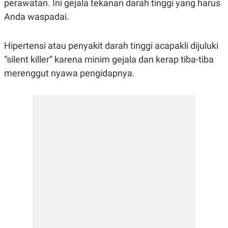
perawatan. Ini gejala tekanan darah tinggi yang harus
R
G
S
I
Anda waspadai.
O
O
N
N
A
A
Hipertensi atau penyakit darah tinggi acapakli dijuluki
L
L
F
“silent killer” karena minim gejala dan kerap tiba-tiba
I
N
merenggut nyawa pengidapnya.
A
N
C
E
Y
C
A
A
N
R
G
I
T
T
E
A
R
H
.
U
.
.
K
L
E
I
S
F