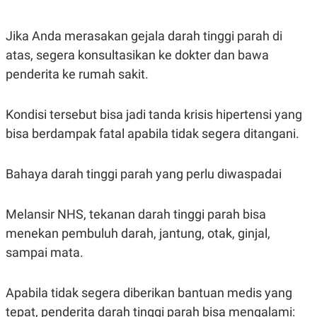
R
T
I
S
Jika Anda merasakan gejala darah tinggi parah di
I
N
atas, segera konsultasikan ke dokter dan bawa
G
penderita ke rumah sakit.
K
G
M
Kondisi tersebut bisa jadi tanda krisis hipertensi yang
E
D
bisa berdampak fatal apabila tidak segera ditangani.
I
A
.
I
Bahaya darah tinggi parah yang perlu diwaspadai
D
Melansir NHS, tekanan darah tinggi parah bisa
menekan pembuluh darah, jantung, otak, ginjal,
SITEMAP
PROFILE
TERM
OF
sampai mata.
USE
PEDOMAN
PEMBERITAAN
Apabila tidak segera diberikan bantuan medis yang
SIBER
tepat, penderita darah tinggi parah bisa mengalami:
PRIVACY