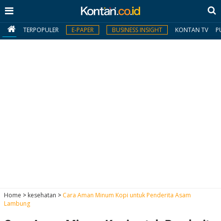
TERPOPULER
E-PAPER
BUSINESS INSIGHT
KONTAN TV
P
MY
KONTAN
Daftar
Masuk
BERITA
I
N
N
A
Home
>
kesehatan
>
Cara Aman Minum Kopi untuk Penderita Asam
V
S
Lambung
E
I
S
O
T
N