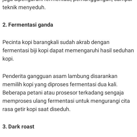
S
A
teknik menyeduh.
A
G
T
E
D
S
A
2. Fermentasi ganda
T
A
K
L
Pecinta kopi barangkali sudah akrab dengan
O
I
N
P
fermentasi biji kopi dapat memengaruhi hasil seduhan
T
S
kopi.
A
U
N
S
T
V
Penderita gangguan asam lambung disarankan
memilih kopi yang diproses fermentasi dua kali.
JARINGAN
Beberapa petani atau prosesor terkadang sengaja
memproses ulang fermentasi untuk mengurangi cita
K
P
rasa getir kopi saat diseduh.
O
R
N
E
T
S
A
S
3. Dark roast
N
R
A
E