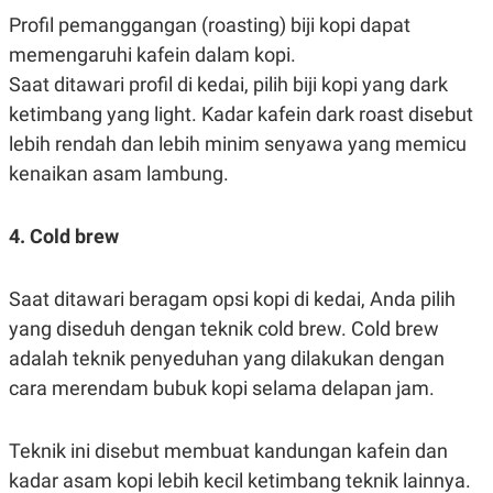
C
L
Profil pemanggangan (roasting) biji kopi dapat
A
E
D
A
memengaruhi kafein dalam kopi.
E
S
M
E
Saat ditawari profil di kedai, pilih biji kopi yang dark
Y
.
I
ketimbang yang light. Kadar kafein dark roast disebut
D
lebih rendah dan lebih minim senyawa yang memicu
L
K
kenaikan asam lambung.
A
I
N
N
G
E
G
R
4. Cold brew
A
J
N
A
A
E
Saat ditawari beragam opsi kopi di kedai, Anda pilih
N
M
C
I
yang diseduh dengan teknik cold brew. Cold brew
E
T
T
E
adalah teknik penyeduhan yang dilakukan dengan
A
N
cara merendam bubuk kopi selama delapan jam.
K
E
A
P
D
Teknik ini disebut membuat kandungan kafein dan
A
V
P
E
kadar asam kopi lebih kecil ketimbang teknik lainnya.
E
R