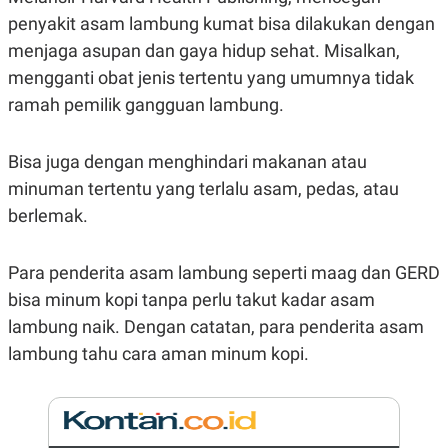
E
R
penyakit asam lambung kumat bisa dilakukan dengan
F
B
menjaga asupan dan gaya hidup sehat. Misalkan,
O
U
mengganti obat jenis tertentu yang umumnya tidak
K
S
U
I
ramah pemilik gangguan lambung.
S
N
E
S
S
Bisa juga dengan menghindari makanan atau
I
minuman tertentu yang terlalu asam, pedas, atau
N
S
berlemak.
I
G
H
Para penderita asam lambung seperti maag dan GERD
T
S
B
bisa minum kopi tanpa perlu takut kadar asam
T
E
lambung naik. Dengan catatan, para penderita asam
O
L
C
A
lambung tahu cara aman minum kopi.
K
N
S
J
E
A
T
O
U
N
P