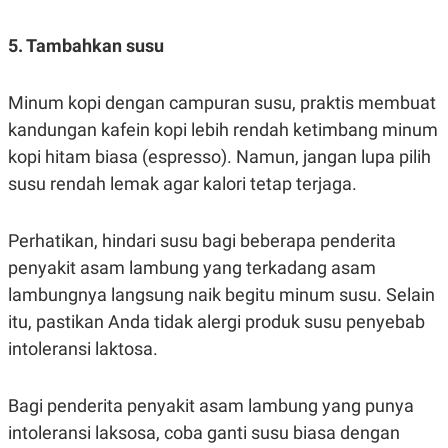
R
T
I
S
5. Tambahkan susu
I
N
G
Minum kopi dengan campuran susu, praktis membuat
K
kandungan kafein kopi lebih rendah ketimbang minum
G
M
kopi hitam biasa (espresso). Namun, jangan lupa pilih
E
D
susu rendah lemak agar kalori tetap terjaga.
I
A
.
Perhatikan, hindari susu bagi beberapa penderita
I
D
penyakit asam lambung yang terkadang asam
lambungnya langsung naik begitu minum susu. Selain
itu, pastikan Anda tidak alergi produk susu penyebab
SITEMAP
PROFILE
TERM
intoleransi laktosa.
OF
USE
PEDOMAN
Bagi penderita penyakit asam lambung yang punya
PEMBERITAAN
SIBER
intoleransi laksosa, coba ganti susu biasa dengan
PRIVACY