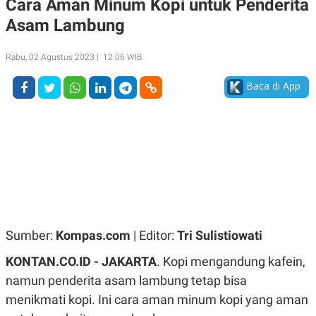
Cara Aman Minum Kopi untuk Penderita
A
A
Asam Lambung
S
L
I
K
I
Rabu, 02 Agustus 2023 | 12:06 WIB
E
N
U
D
A
U
Baca di App
N
S
G
T
A
R
N
I
P
I
E
N
L
T
U
E
A
R
N
N
G
A
U
S
Sumber:
Kompas.com
| Editor:
Tri Sulistiowati
S
I
A
O
KONTAN.CO.ID - JAKARTA
. Kopi mengandung kafein,
H
N
A
A
namun penderita asam lambung tetap bisa
L
menikmati kopi. Ini cara aman minum kopi yang aman
P
R
E
E