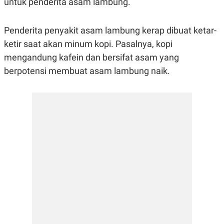
untuk penderita asam lambung.
R
G
S
I
O
O
Penderita penyakit asam lambung kerap dibuat ketar-
N
N
A
A
ketir saat akan minum kopi. Pasalnya, kopi
L
L
F
mengandung kafein dan bersifat asam yang
I
berpotensi membuat asam lambung naik.
N
A
N
C
E
Y
C
A
A
N
R
G
I
T
T
E
A
R
H
.
U
.
.
K
L
E
I
S
F