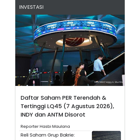
N
S
INVESTASI
E
E
W
R
S
E
S
M
E
O
T
N
U
I
P
A
A
K
D
I
V
L
A
S
K
O
R
P
Daftar Saham PER Terendah &
O
R
Tertinggi LQ45 (7 Agustus 2026),
A
INDY dan ANTM Disorot
S
I
Reporter Hasbi Maulana
K
N
I
A
Reli Saham Grup Bakrie:
L
T