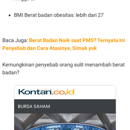
N
S
E
E
BMI Berat badan obesitas: lebih dari 27
W
R
S
E
S
M
E
O
T
N
U
I
Baca Juga:
Berat Badan Naik saat PMS? Ternyata Ini
P
A
Penyebab dan Cara Atasinya, Simak yuk
A
K
D
I
V
L
Kemungkinan penyebab orang sulit menambah berat
A
S
badan?
K
O
R
P
O
R
A
BURSA SAHAM
S
I
K
N
I
A
L
T