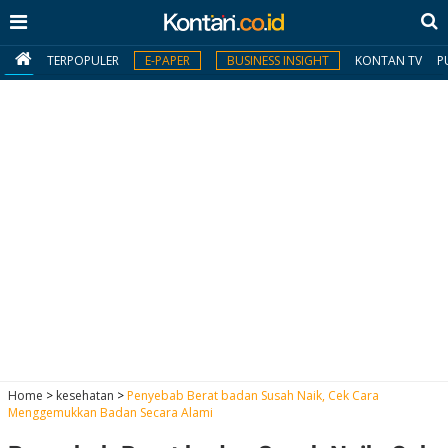
TERPOPULER
E-PAPER
BUSINESS INSIGHT
KONTAN TV
P
MY
KONTAN
Daftar
Masuk
BERITA
I
N
N
A
Home
>
kesehatan
>
Penyebab Berat badan Susah Naik, Cek Cara
V
S
Menggemukkan Badan Secara Alami
E
I
S
O
T
N