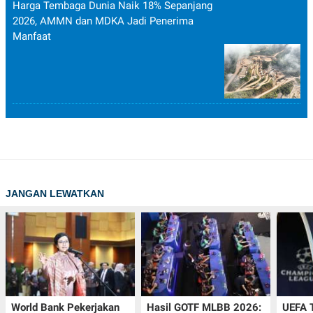
Harga Tembaga Dunia Naik 18% Sepanjang
2026, AMMN dan MDKA Jadi Penerima
Manfaat
JANGAN LEWATKAN
World Bank Pekerjakan
Hasil GOTF MLBB 2026:
UEFA 