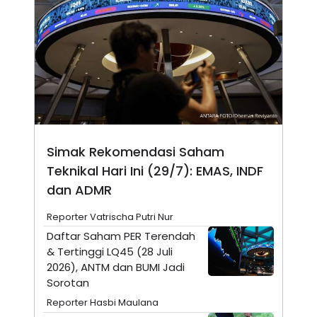
A
I
S
V
K
E
E
M
E
N
T
E
R
I
A
N
Simak Rekomendasi Saham
L
Teknikal Hari Ini (29/7): EMAS, INDF
E
S
dan ADMR
T
A
R
Reporter Vatrischa Putri Nur
I
Daftar Saham PER Terendah
& Tertinggi LQ45 (28 Juli
KANAL
2026), ANTM dan BUMI Jadi
Sorotan
P
I
Reporter Hasbi Maulana
U
M