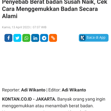
Penyebab Berat badan Susah Naik, Cek
A
A
Cara Menggemukkan Badan Secara
S
L
I
Alami
K
I
E
N
U
D
Kamis, 13 April 2023 | 07:07 WIB
A
U
N
S
Baca di App
G
T
A
R
N
I
P
I
E
N
L
T
U
E
A
R
N
N
G
A
U
S
S
I
A
O
Reporter:
Adi Wikanto
| Editor:
Adi Wikanto
H
N
A
A
KONTAN.CO.ID - JAKARTA.
Banyak orang yang ingin
L
menggemukkan atau menambah berat badan.
P
R
E
E