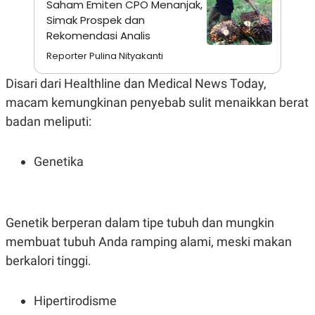
Saham Emiten CPO Menanjak,
S
A
A
G
Simak Prospek dan
T
E
Rekomendasi Analis
D
S
A
Reporter Pulina Nityakanti
T
A
Disari dari Healthline dan Medical News Today,
K
L
O
I
macam kemungkinan penyebab sulit menaikkan berat
N
P
badan meliputi:
T
S
A
U
N
S
T
Genetika
V
JARINGAN
Genetik berperan dalam tipe tubuh dan mungkin
K
P
membuat tubuh Anda ramping alami, meski makan
O
R
berkalori tinggi.
N
E
T
S
A
S
N
R
Hipertirodisme
A
E