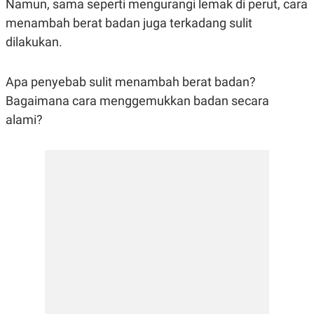
Namun, sama seperti mengurangi lemak di perut, cara
R
G
S
I
menambah berat badan juga terkadang sulit
O
O
dilakukan.
N
N
A
A
L
L
F
Apa penyebab sulit menambah berat badan?
I
N
Bagaimana cara menggemukkan badan secara
A
alami?
N
C
E
Y
C
A
A
N
R
G
I
T
T
E
A
R
H
.
U
.
.
K
L
E
I
S
F