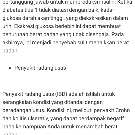
bertanggung jawab untuk memproduksi insulin. Ketika
R
T
I
diabetes tipe 1 tidak diatasi dengan baik, kadar
S
I
glukosa darah akan tinggi, yang diekskresikan dalam
N
urin. Ekskresi glukosa berlebih ini dapat membuat
G
penurunan berat badan yang tidak disengaja. Pada
K
G
akhirnya, ini menjadi penyebab sulit menaikkan berat
M
E
badan.
D
I
A
Penyakit radang usus
.
I
D
Penyakit radang usus (IBD) adalah istilah untuk
SITEMAP
PROFILE
TERM
serangkaian kondisi yang ditandai dengan
OF
peradangan usus. Kondisi ini, meliputi penyakit Crohn
USE
PEDOMAN
dan kolitis ulserativ, yang dapat berdampak negatif
PEMBERITAAN
pada kemampuan Anda untuk menambah berat
SIBER
badan.
PRIVACY