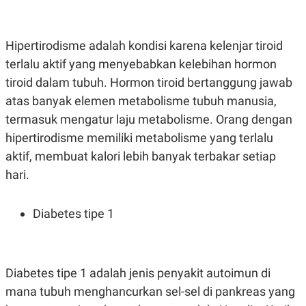
C
L
A
E
D
A
E
S
Hipertirodisme adalah kondisi karena kelenjar tiroid
M
E
Y
.
terlalu aktif yang menyebabkan kelebihan hormon
I
D
tiroid dalam tubuh. Hormon tiroid bertanggung jawab
L
K
atas banyak elemen metabolisme tubuh manusia,
A
I
termasuk mengatur laju metabolisme. Orang dengan
N
N
G
E
hipertirodisme memiliki metabolisme yang terlalu
G
R
A
J
aktif, membuat kalori lebih banyak terbakar setiap
N
A
hari.
A
E
N
M
C
I
E
T
Diabetes tipe 1
T
E
A
N
K
E
A
P
D
Diabetes tipe 1 adalah jenis penyakit autoimun di
A
V
P
E
mana tubuh menghancurkan sel-sel di pankreas yang
E
R