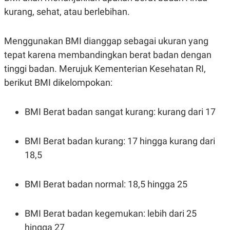
E
kurang, sehat, atau berlebihan.
R
F
B
O
U
Menggunakan BMI dianggap sebagai ukuran yang
K
S
U
I
tepat karena membandingkan berat badan dengan
S
N
E
tinggi badan. Merujuk Kementerian Kesehatan RI,
S
berikut BMI dikelompokan:
S
I
N
S
BMI Berat badan sangat kurang: kurang dari 17
I
G
H
T
BMI Berat badan kurang: 17 hingga kurang dari
S
B
18,5
T
E
O
L
C
A
BMI Berat badan normal: 18,5 hingga 25
K
N
S
J
E
A
T
O
BMI Berat badan kegemukan: lebih dari 25
U
N
P
hingga 27