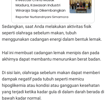
A
I
Madura, Kawasan Industri
S
V
K
E
Wiraraja Siap Dikembangkan
E
M
Reporter Nurtiandriyani Simamora
E
N
Sedangkan, saat Anda melakukan aktivitas fisik
T
E
seperti olahraga sebelum makan, tubuh
R
menggunakan cadangan energi dalam bentuk lemak.
I
A
N
Hal ini membuat cadangan lemak menipis dan pada
L
E
akhirnya dapat membantu menurunkan berat badan.
S
T
A
Di sisi lain, olahraga sebelum makan dapat memberi
R
I
dampak negatif pada tubuh seperti memicu
hipoglikemia atau kondisi atau gangguan kesehatan
KANAL
yang terjadi ketika kadar gula di dalam darah berada di
bawah kadar normal.
P
I
U
M