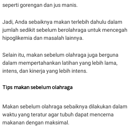
C
L
seperti gorengan dan jus manis.
A
E
D
A
E
S
M
E
Jadi, Anda sebaiknya makan terlebih dahulu dalam
Y
.
jumlah sedikit sebelum berolahraga untuk mencegah
I
D
hipoglikemia dan masalah lainnya.
L
K
A
I
N
N
Selain itu, makan sebelum olahraga juga berguna
G
E
G
R
dalam mempertahankan latihan yang lebih lama,
A
J
intens, dan kinerja yang lebih intens.
N
A
A
E
N
M
C
I
Tips makan sebelum olahraga
E
T
T
E
A
N
K
Makan sebelum olahraga sebaiknya dilakukan dalam
E
A
waktu yang teratur agar tubuh dapat mencerna
P
D
A
V
makanan dengan maksimal.
P
E
E
R