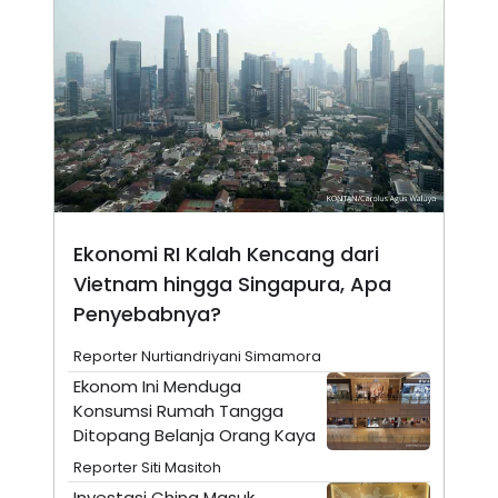
N
S
E
E
W
R
S
E
S
M
E
O
T
N
U
I
P
A
A
K
D
I
V
L
A
Ekonomi RI Kalah Kencang dari
S
Vietnam hingga Singapura, Apa
K
O
Penyebabnya?
R
P
O
Reporter Nurtiandriyani Simamora
R
Ekonom Ini Menduga
A
S
Konsumsi Rumah Tangga
I
Ditopang Belanja Orang Kaya
K
N
Reporter Siti Masitoh
I
A
L
T
Investasi China Masuk