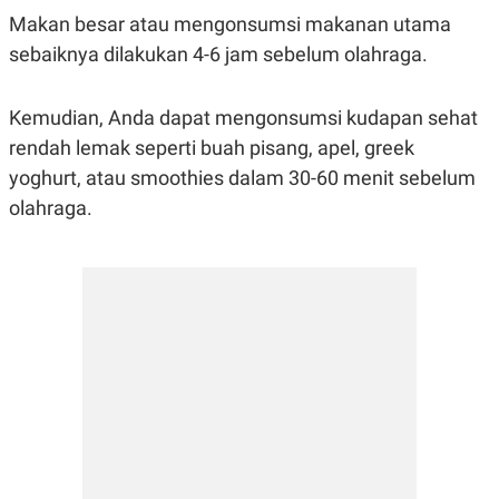
R
T
Makan besar atau mengonsumsi makanan utama
I
S
sebaiknya dilakukan 4-6 jam sebelum olahraga.
I
N
G
Kemudian, Anda dapat mengonsumsi kudapan sehat
K
rendah lemak seperti buah pisang, apel, greek
G
M
yoghurt, atau smoothies dalam 30-60 menit sebelum
E
D
olahraga.
I
A
.
I
D
SITEMAP
PROFILE
TERM
OF
USE
PEDOMAN
PEMBERITAAN
SIBER
PRIVACY