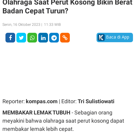
Olahraga Saat Perut Kosong Bikin Berat
A
A
Badan Cepat Turun?
S
L
I
K
I
Senin, 16 Oktober 2023 | 11:33 WIB
E
N
U
D
A
U
Baca di App
N
S
G
T
A
R
N
I
P
I
E
N
L
T
U
E
A
R
N
N
G
A
U
S
Reporter:
kompas.com
| Editor:
Tri Sulistiowati
S
I
A
O
MEMBAKAR LEMAK TUBUH
- Sebagian orang
H
N
A
A
meyakini bahwa olahraga saat perut kosong dapat
L
membakar lemak lebih cepat.
P
R
E
E