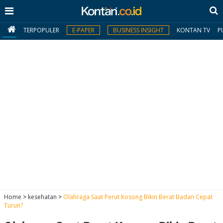
TERPOPULER
E-PAPER
BUSINESS INSIGHT
KONTAN TV
P
MY
KONTAN
Daftar
Masuk
BERITA
I
N
N
A
Home
>
kesehatan
>
Olahraga Saat Perut Kosong Bikin Berat Badan Cepat
V
S
Turun?
E
I
S
O
T
N