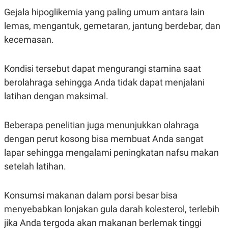
S
A
Gejala hipoglikemia yang paling umum antara lain
A
G
T
E
lemas, mengantuk, gemetaran, jantung berdebar, dan
D
S
A
kecemasan.
T
A
K
L
Kondisi tersebut dapat mengurangi stamina saat
O
I
berolahraga sehingga Anda tidak dapat menjalani
N
P
T
S
latihan dengan maksimal.
A
U
N
S
T
V
Beberapa penelitian juga menunjukkan olahraga
dengan perut kosong bisa membuat Anda sangat
JARINGAN
lapar sehingga mengalami peningkatan nafsu makan
setelah latihan.
K
P
O
R
N
E
Konsumsi makanan dalam porsi besar bisa
T
S
A
S
menyebabkan lonjakan gula darah kolesterol, terlebih
N
R
jika Anda tergoda akan makanan berlemak tinggi
A
E