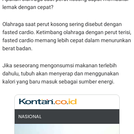
E
R
lemak dengan cepat?
F
B
O
U
Olahraga saat perut kosong sering disebut dengan
K
S
U
I
fasted cardio. Ketimbang olahraga dengan perut terisi,
S
N
E
fasted cardio memang lebih cepat dalam menurunkan
S
S
berat badan.
I
N
S
Jika seseorang mengonsumsi makanan terlebih
I
G
dahulu, tubuh akan menyerap dan menggunakan
H
kalori yang baru masuk sebagai sumber energi.
T
S
B
T
E
O
L
C
A
K
N
S
J
NASIONAL
E
A
T
O
U
N
P