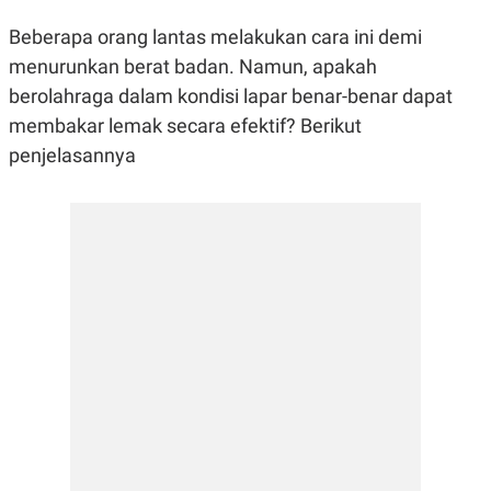
R
G
S
I
Beberapa orang lantas melakukan cara ini demi
O
O
menurunkan berat badan. Namun, apakah
N
N
A
A
berolahraga dalam kondisi lapar benar-benar dapat
L
L
F
membakar lemak secara efektif? Berikut
I
penjelasannya
N
A
N
C
E
Y
C
A
A
N
R
G
I
T
T
E
A
R
H
.
U
.
.
K
L
E
I
S
F