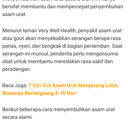
E
bersifat membantu dan mempercepat penyembuhan
R
F
B
asam urat.
O
U
K
S
U
I
Menurut laman Very Well Health, penyakit asam urat
S
N
E
atau gout akan menyebabkan serangan berupa rasa
S
panas, nyeri, dan bengkak di bagian persendian. Saat
S
I
serangan ini muncul, penderita perlu mengonsumsi
N
S
obat untuk membantu meredakan rasa sakit dan
I
G
peradangan.
H
T
Baca Juga:
S
B
7 Ciri-Ciri Asam Urat Menyerang Lutut,
T
E
Biasanya Berlangsung 3-10 Hari
O
L
C
A
K
N
S
J
Berikut beberapa cara menyembuhkan asam urat
E
A
secara alami:
T
O
U
N
P