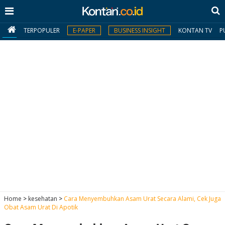
TERPOPULER
E-PAPER
BUSINESS INSIGHT
KONTAN TV
P
MY
KONTAN
Daftar
Masuk
BERITA
I
N
N
A
Home
>
kesehatan
>
Cara Menyembuhkan Asam Urat Secara Alami, Cek Juga
V
S
Obat Asam Urat Di Apotik
E
I
S
O
T
N