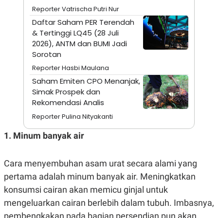
A
I
Reporter Vatrischa Putri Nur
S
V
K
E
Daftar Saham PER Terendah
E
& Tertinggi LQ45 (28 Juli
M
E
2026), ANTM dan BUMI Jadi
N
Sorotan
T
E
Reporter Hasbi Maulana
R
Saham Emiten CPO Menanjak,
I
A
Simak Prospek dan
N
Rekomendasi Analis
L
Reporter Pulina Nityakanti
E
S
T
1. Minum banyak air
A
R
I
Cara menyembuhan asam urat secara alami yang
pertama adalah minum banyak air. Meningkatkan
KANAL
konsumsi cairan akan memicu ginjal untuk
mengeluarkan cairan berlebih dalam tubuh. Imbasnya,
P
I
U
M
pembengkakan pada bagian persendian pun akan