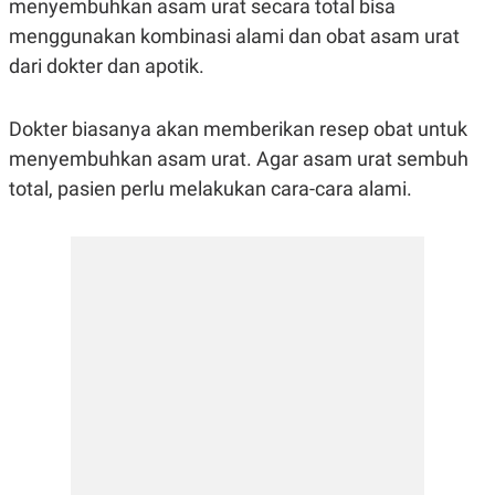
menyembuhkan asam urat secara total bisa
R
G
S
I
menggunakan kombinasi alami dan obat asam urat
O
O
dari dokter dan apotik.
N
N
A
A
L
L
F
Dokter biasanya akan memberikan resep obat untuk
I
N
menyembuhkan asam urat. Agar asam urat sembuh
A
total, pasien perlu melakukan cara-cara alami.
N
C
E
Y
C
A
A
N
R
G
I
T
T
E
A
R
H
.
U
.
.
K
L
E
I
S
F