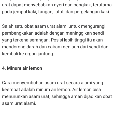
C
L
urat dapat menyebabkan nyeri dan bengkak, terutama
A
E
D
A
pada jempol kaki, tangan, lutut, dan pergelangan kaki.
E
S
M
E
Y
.
I
Salah satu obat asam urat alami untuk mengurangi
D
pembengkakan adalah dengan meninggikan sendi
L
K
yang terkena serangan. Posisi lebih tinggi itu akan
A
I
N
N
mendorong darah dan cairan menjauh dari sendi dan
G
E
G
R
kembali ke organ jantung.
A
J
N
A
A
E
4. Minum air lemon
N
M
C
I
E
T
T
E
Cara menyembuhan asam urat secara alami yang
A
N
keempat adalah minum air lemon. Air lemon bisa
K
E
A
menurunkan asam urat, sehingga aman dijadikan obat
P
D
asam urat alami.
A
V
P
E
E
R