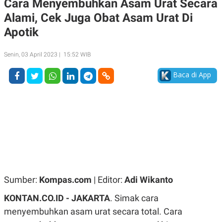
Cara Menyembuhkan Asam Urat Secara
A
A
Alami, Cek Juga Obat Asam Urat Di
S
L
I
Apotik
K
I
E
N
U
D
Senin, 03 April 2023 | 15:52 WIB
A
U
N
S
Baca di App
G
T
A
R
N
I
P
I
E
N
L
T
U
E
A
R
N
N
G
A
U
S
S
I
A
O
Sumber:
Kompas.com
| Editor:
Adi Wikanto
H
N
A
A
KONTAN.CO.ID - JAKARTA
. Simak cara
L
menyembuhkan asam urat secara total. Cara
P
R
E
E