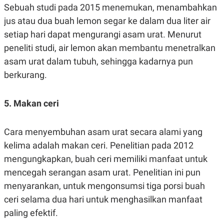
R
T
Sebuah studi pada 2015 menemukan, menambahkan
I
jus atau dua buah lemon segar ke dalam dua liter air
S
I
setiap hari dapat mengurangi asam urat. Menurut
N
G
peneliti studi, air lemon akan membantu menetralkan
K
asam urat dalam tubuh, sehingga kadarnya pun
G
M
berkurang.
E
D
I
5. Makan ceri
A
.
I
D
Cara menyembuhan asam urat secara alami yang
kelima adalah makan ceri. Penelitian pada 2012
mengungkapkan, buah ceri memiliki manfaat untuk
SITEMAP
PROFILE
TERM
mencegah serangan asam urat. Penelitian ini pun
OF
USE
menyarankan, untuk mengonsumsi tiga porsi buah
PEDOMAN
ceri selama dua hari untuk menghasilkan manfaat
PEMBERITAAN
SIBER
paling efektif.
PRIVACY