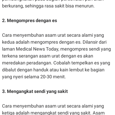
S
A
berkurang, sehingga rasa sakit bisa menurun.
A
G
T
E
D
S
A
2. Mengompres dengan es
T
A
K
L
Cara menyembuhan asam urat secara alami yang
O
I
N
P
kedua adalah mengompres dengan es. Dilansir dari
T
S
laman Medical News Today, mengompres sendi yang
A
U
N
S
terkena serangan asam urat dengan es akan
T
V
meredakan peradangan. Cobalah tempelkan es yang
dibalut dengan handuk atau kain lembut ke bagian
JARINGAN
yang nyeri selama 20-30 menit.
K
P
3. Mengangkat sendi yang sakit
O
R
N
E
T
S
A
S
Cara menyembuhan asam urat secara alami yang
N
R
A
E
ketiga adalah mengangkat sendi yang sakit. Asam