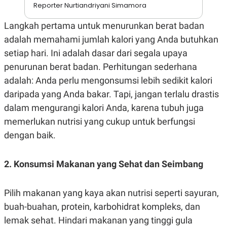
A
I
Reporter Nurtiandriyani Simamora
S
V
K
E
Langkah pertama untuk menurunkan berat badan
E
M
adalah memahami jumlah kalori yang Anda butuhkan
E
setiap hari. Ini adalah dasar dari segala upaya
N
T
penurunan berat badan. Perhitungan sederhana
E
R
adalah: Anda perlu mengonsumsi lebih sedikit kalori
I
A
daripada yang Anda bakar. Tapi, jangan terlalu drastis
N
dalam mengurangi kalori Anda, karena tubuh juga
L
memerlukan nutrisi yang cukup untuk berfungsi
E
S
dengan baik.
T
A
R
I
2. Konsumsi Makanan yang Sehat dan Seimbang
KANAL
Pilih makanan yang kaya akan nutrisi seperti sayuran,
buah-buahan, protein, karbohidrat kompleks, dan
P
I
lemak sehat. Hindari makanan yang tinggi gula
U
M