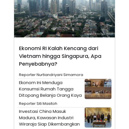
N
S
E
E
W
R
S
E
S
M
E
O
T
N
U
I
P
A
Ekonomi RI Kalah Kencang dari
A
K
D
I
Vietnam hingga Singapura, Apa
V
L
Penyebabnya?
A
S
K
Reporter Nurtiandriyani Simamora
O
R
Ekonom Ini Menduga
P
Konsumsi Rumah Tangga
O
Ditopang Belanja Orang Kaya
R
A
Reporter Siti Masitoh
S
I
Investasi China Masuk
Madura, Kawasan Industri
K
N
I
A
Wiraraja Siap Dikembangkan
L
T