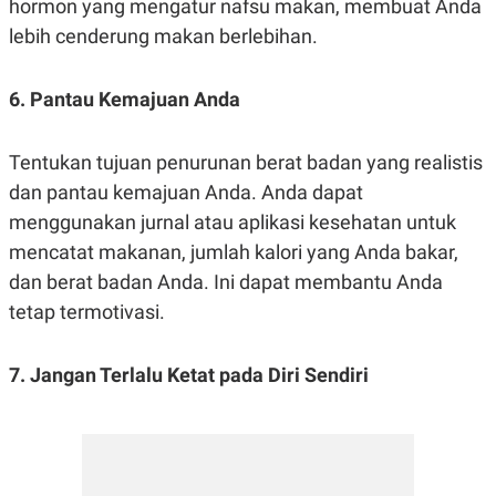
hormon yang mengatur nafsu makan, membuat Anda
R
T
I
lebih cenderung makan berlebihan.
S
I
N
6. Pantau Kemajuan Anda
G
K
G
Tentukan tujuan penurunan berat badan yang realistis
M
E
dan pantau kemajuan Anda. Anda dapat
D
I
menggunakan jurnal atau aplikasi kesehatan untuk
A
mencatat makanan, jumlah kalori yang Anda bakar,
.
I
dan berat badan Anda. Ini dapat membantu Anda
D
tetap termotivasi.
SITEMAP
PROFILE
TERM
7. Jangan Terlalu Ketat pada Diri Sendiri
OF
USE
PEDOMAN
PEMBERITAAN
SIBER
PRIVACY