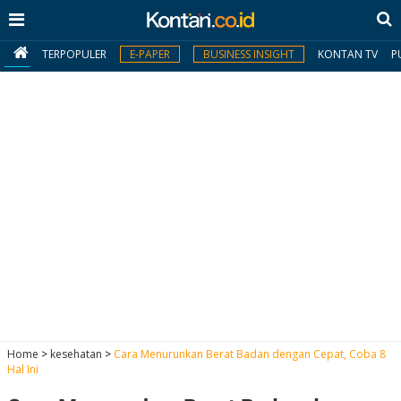
TERPOPULER
E-PAPER
BUSINESS INSIGHT
KONTAN TV
P
MY
KONTAN
Daftar
Masuk
BERITA
I
N
N
A
Home
>
kesehatan
>
Cara Menurunkan Berat Badan dengan Cepat, Coba 8
V
S
Hal Ini
E
I
S
O
T
N