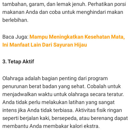
S
A
tambahan, garam, dan lemak jenuh. Perhatikan porsi
A
G
T
E
makanan Anda dan coba untuk menghindari makan
D
S
berlebihan.
A
T
A
Baca Juga:
Mampu Meningkatkan Kesehatan Mata,
K
L
O
I
Ini Manfaat Lain Dari Sayuran Hijau
N
P
T
S
A
U
3. Tetap Aktif
N
S
T
V
Olahraga adalah bagian penting dari program
penurunan berat badan yang sehat. Cobalah untuk
JARINGAN
menjadwalkan waktu untuk olahraga secara teratur.
K
P
Anda tidak perlu melakukan latihan yang sangat
O
R
intens jika Anda tidak terbiasa. Aktivitas fisik ringan
N
E
T
S
seperti berjalan kaki, bersepeda, atau berenang dapat
A
S
N
R
membantu Anda membakar kalori ekstra.
A
E