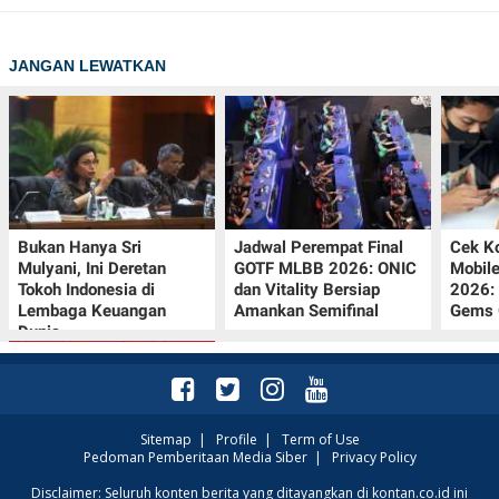
JANGAN LEWATKAN
Bukan Hanya Sri
Jadwal Perempat Final
Cek K
Mulyani, Ini Deretan
GOTF MLBB 2026: ONIC
Mobil
Tokoh Indonesia di
dan Vitality Bersiap
2026:
Lembaga Keuangan
Amankan Semifinal
Gems G
Dunia
Sitemap
|
Profile
|
Term of Use
Pedoman Pemberitaan Media Siber
|
Privacy Policy
Promo JSM Superindo
Disclaimer: Seluruh konten berita yang ditayangkan di kontan.co.id ini