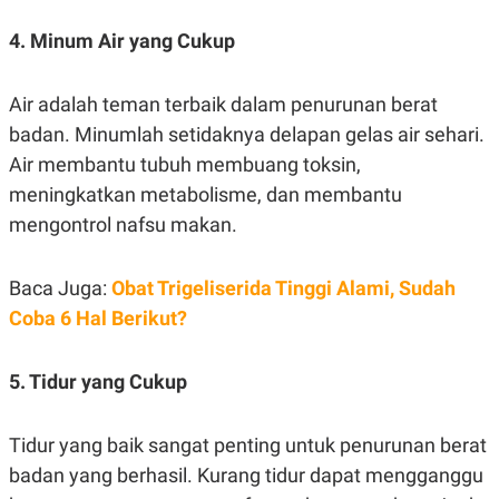
C
L
A
E
4. Minum Air yang Cukup
D
A
E
S
M
E
Y
.
Air adalah teman terbaik dalam penurunan berat
I
D
badan. Minumlah setidaknya delapan gelas air sehari.
L
K
Air membantu tubuh membuang toksin,
A
I
meningkatkan metabolisme, dan membantu
N
N
G
E
mengontrol nafsu makan.
G
R
A
J
N
A
A
E
Baca Juga:
Obat Trigeliserida Tinggi Alami, Sudah
N
M
Coba 6 Hal Berikut?
C
I
E
T
T
E
A
N
5. Tidur yang Cukup
K
E
A
P
D
Tidur yang baik sangat penting untuk penurunan berat
A
V
badan yang berhasil. Kurang tidur dapat mengganggu
P
E
E
R