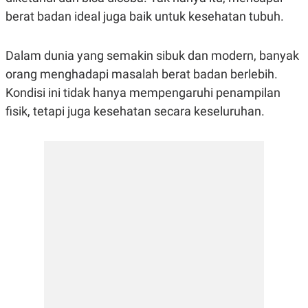
R
G
berat badan ideal juga baik untuk kesehatan tubuh.
S
I
O
O
N
N
A
A
Dalam dunia yang semakin sibuk dan modern, banyak
L
L
orang menghadapi masalah berat badan berlebih.
F
I
Kondisi ini tidak hanya mempengaruhi penampilan
N
A
fisik, tetapi juga kesehatan secara keseluruhan.
N
C
E
Y
C
A
A
N
R
G
I
T
T
E
A
R
H
.
U
.
.
K
L
E
I
S
F