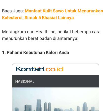
E
R
Baca Juga:
Manfaat Kulit Sawo Untuk Menurunkan
F
B
O
U
Kolesterol, Simak 5 Khasiat Lainnya
K
S
U
I
S
N
Merangkum dari Healthline, berikut beberapa cara
E
S
menurunkan berat badan di antaranya:
S
I
N
S
1. Pahami Kebutuhan Kalori Anda
I
G
H
T
S
B
T
E
NASIONAL
O
L
C
A
K
N
S
J
E
A
T
O
U
N
P