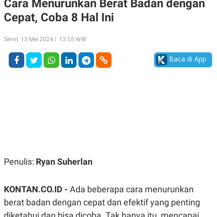
Cara Menurunkan Berat Badan dengan
A
A
Cepat, Coba 8 Hal Ini
S
L
I
K
I
Senin, 13 Mei 2024 | 13:55 WIB
E
N
U
D
A
U
Baca di App
N
S
G
T
A
R
N
I
P
I
E
N
L
T
U
E
A
R
N
N
G
A
U
S
Penulis:
Ryan Suherlan
S
I
A
O
H
N
A
A
KONTAN.CO.ID -
Ada beberapa cara menurunkan
L
berat badan dengan cepat dan efektif yang penting
P
R
diketahui dan bisa dicoba. Tak hanya itu, mencapai
E
E