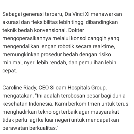
N
S
E
E
Sebagai generasi terbaru, Da Vinci Xi menawarkan
W
R
S
E
akurasi dan fleksibilitas lebih tinggi dibandingkan
S
M
teknik bedah konvensional. Dokter
E
O
T
N
mengoperasikannya melalui konsol canggih yang
U
I
P
A
mengendalikan lengan robotik secara real-time,
A
K
memungkinkan prosedur bedah dengan risiko
D
I
V
L
minimal, nyeri lebih rendah, dan pemulihan lebih
A
cepat.
S
K
O
R
Caroline Riady, CEO Siloam Hospitals Group,
P
O
mengatakan, "Ini adalah terobosan besar bagi dunia
R
kesehatan Indonesia. Kami berkomitmen untuk terus
A
S
menghadirkan teknologi terbaik agar masyarakat
I
tidak perlu lagi ke luar negeri untuk mendapatkan
K
N
I
A
perawatan berkualitas."
L
T