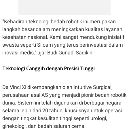
E
R
F
B
O
U
"Kehadiran teknologi bedah robotik ini merupakan
K
S
U
I
langkah besar dalam meningkatkan kualitas layanan
S
N
kesehatan nasional. Kami sangat mendukung inisiatif
E
S
swasta seperti Siloam yang terus berinvestasi dalam
S
I
inovasi medis," ujar Budi Gunadi Sadikin.
N
S
I
Teknologi Canggih dengan Presisi Tinggi
G
H
T
S
B
Da Vinci Xi dikembangkan oleh Intuitive Surgical,
T
E
perusahaan asal AS yang menjadi pionir bedah robotik
O
L
C
A
dunia. Sistem ini telah digunakan di berbagai negara
K
N
S
J
selama lebih dari 20 tahun, khususnya untuk operasi
E
A
dengan tingkat kesulitan tinggi seperti urologi,
T
O
U
N
ginekologi, dan bedah saluran cerna.
P