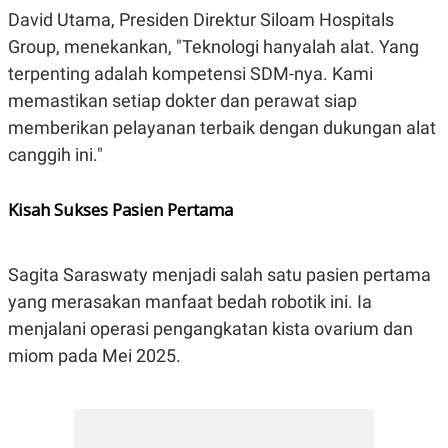
C
L
David Utama, Presiden Direktur Siloam Hospitals
A
E
D
A
Group, menekankan, "Teknologi hanyalah alat. Yang
E
S
M
E
terpenting adalah kompetensi SDM-nya. Kami
Y
.
memastikan setiap dokter dan perawat siap
I
D
memberikan pelayanan terbaik dengan dukungan alat
L
K
canggih ini."
A
I
N
N
G
E
Kisah Sukses Pasien Pertama
G
R
A
J
N
A
A
E
N
M
Sagita Saraswaty menjadi salah satu pasien pertama
C
I
yang merasakan manfaat bedah robotik ini. Ia
E
T
T
E
menjalani operasi pengangkatan kista ovarium dan
A
N
K
miom pada Mei 2025.
E
A
P
D
A
V
P
E
E
R