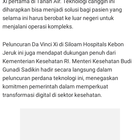
Xi pertama di Tanah Air. Teknologi canggih ini
R
G
diharapkan bisa menjadi solusi bagi pasien yang
S
I
O
O
selama ini harus berobat ke luar negeri untuk
N
N
A
A
menjalani operasi kompleks.
L
L
F
I
Peluncuran Da Vinci Xi di Siloam Hospitals Kebon
N
A
Jeruk ini juga mendapat dukungan penuh dari
N
C
Kementerian Kesehatan RI. Menteri Kesehatan Budi
E
Gunadi Sadikin hadir secara langsung dalam
Y
C
A
A
peluncuran perdana teknologi ini, menegaskan
N
R
komitmen pemerintah dalam memperkuat
G
I
T
T
transformasi digital di sektor kesehatan.
E
A
R
H
.
U
.
.
K
L
E
I
S
F