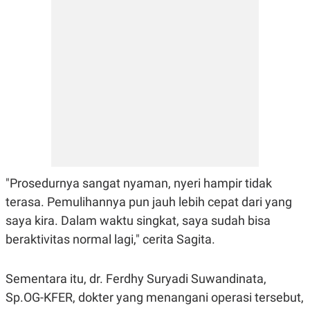
R
T
I
S
I
N
G
K
G
M
E
D
I
A
.
I
D
"Prosedurnya sangat nyaman, nyeri hampir tidak
terasa. Pemulihannya pun jauh lebih cepat dari yang
saya kira. Dalam waktu singkat, saya sudah bisa
SITEMAP
PROFILE
TERM
beraktivitas normal lagi," cerita Sagita.
OF
USE
PEDOMAN
Sementara itu, dr. Ferdhy Suryadi Suwandinata,
PEMBERITAAN
SIBER
Sp.OG-KFER, dokter yang menangani operasi tersebut,
PRIVACY