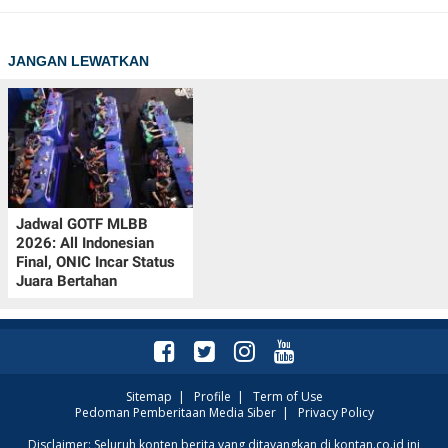
JANGAN LEWATKAN
Jadwal GOTF MLBB
2026: All Indonesian
Final, ONIC Incar Status
Juara Bertahan
Sitemap
|
Profile
|
Term of Use
Pedoman Pemberitaan Media Siber
|
Privacy Policy
Disclaimer: Seluruh konten berita yang ditayangkan di kontan.co.id ini