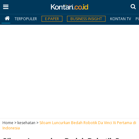
TERPOPULER
E-PAPER
BUSINESS INSIGHT
KONTAN TV
P
MY
KONTAN
Daftar
Masuk
BERITA
I
N
N
A
Home
>
kesehatan
>
Siloam Luncurkan Bedah Robotik Da Vinci Xi Pertama di
V
S
Indonesia
E
I
S
O
T
N