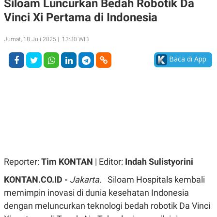
Siloam Luncurkan Bedah Robotik Da
A
A
Vinci Xi Pertama di Indonesia
S
L
I
K
I
Jumat, 18 Juli 2025 | 13:30 WIB
E
N
U
D
A
U
Baca di App
N
S
G
T
A
R
N
I
P
I
E
N
L
T
U
E
A
R
N
N
G
A
U
S
Reporter:
Tim KONTAN
| Editor:
Indah Sulistyorini
S
I
A
O
KONTAN.CO.ID -
Jakarta.
Siloam Hospitals kembali
H
N
A
A
memimpin inovasi di dunia kesehatan Indonesia
L
dengan meluncurkan teknologi bedah robotik Da Vinci
P
R
E
E