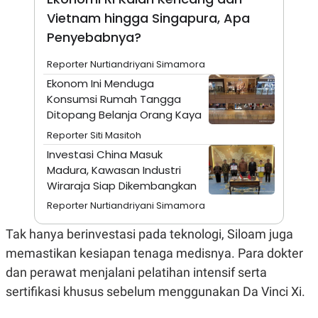
S
A
A
G
Vietnam hingga Singapura, Apa
T
E
Penyebabnya?
D
S
A
T
Reporter Nurtiandriyani Simamora
A
Ekonom Ini Menduga
K
L
Konsumsi Rumah Tangga
O
I
N
P
Ditopang Belanja Orang Kaya
T
S
Reporter Siti Masitoh
A
U
N
S
Investasi China Masuk
T
Madura, Kawasan Industri
V
Wiraraja Siap Dikembangkan
Reporter Nurtiandriyani Simamora
JARINGAN
Tak hanya berinvestasi pada teknologi, Siloam juga
K
P
memastikan kesiapan tenaga medisnya. Para dokter
O
R
N
E
dan perawat menjalani pelatihan intensif serta
T
S
A
S
sertifikasi khusus sebelum menggunakan Da Vinci Xi.
N
R
A
E