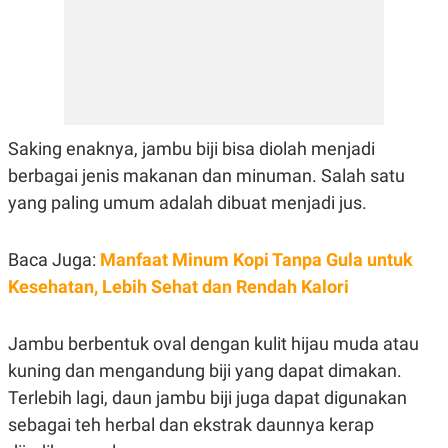
E
R
F
B
O
U
K
S
U
I
S
N
E
S
Saking enaknya, jambu biji bisa diolah menjadi
S
berbagai jenis makanan dan minuman. Salah satu
I
N
yang paling umum adalah dibuat menjadi jus.
S
I
G
H
Baca Juga:
Manfaat Minum Kopi Tanpa Gula untuk
T
Kesehatan, Lebih Sehat dan Rendah Kalori
S
B
T
E
O
L
Jambu berbentuk oval dengan kulit hijau muda atau
C
A
K
N
kuning dan mengandung biji yang dapat dimakan.
S
J
E
A
Terlebih lagi, daun jambu biji juga dapat digunakan
T
O
sebagai teh herbal dan ekstrak daunnya kerap
U
N
P