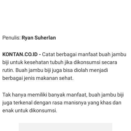
R
G
S
I
O
O
N
N
A
A
L
L
F
I
Penulis:
Ryan Suherlan
N
A
N
KONTAN.CO.ID -
Catat berbagai manfaat buah jambu
C
E
biji untuk kesehatan tubuh jika dikonsumsi secara
Y
C
rutin. Buah jambu biji juga bisa diolah menjadi
A
A
N
R
berbagai jenis makanan sehat.
G
I
T
T
E
A
Tak hanya memiliki banyak manfaat, buah jambu biji
R
H
.
U
juga terkenal dengan rasa manisnya yang khas dan
.
.
enak untuk dikonsumsi.
K
L
E
I
S
F