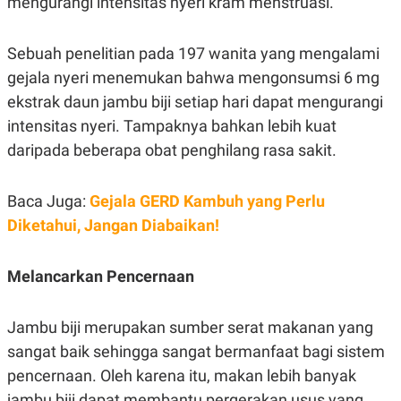
mengurangi intensitas nyeri kram menstruasi.
R
T
I
S
I
Sebuah penelitian pada 197 wanita yang mengalami
N
gejala nyeri menemukan bahwa mengonsumsi 6 mg
G
ekstrak daun jambu biji setiap hari dapat mengurangi
K
G
intensitas nyeri. Tampaknya bahkan lebih kuat
M
E
daripada beberapa obat penghilang rasa sakit.
D
I
A
Baca Juga:
Gejala GERD Kambuh yang Perlu
.
I
Diketahui, Jangan Diabaikan!
D
Melancarkan Pencernaan
SITEMAP
PROFILE
TERM
OF
Jambu biji merupakan sumber serat makanan yang
USE
PEDOMAN
sangat baik sehingga sangat bermanfaat bagi sistem
PEMBERITAAN
pencernaan. Oleh karena itu, makan lebih banyak
SIBER
jambu biji dapat membantu pergerakan usus yang
PRIVACY