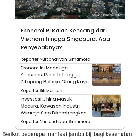
A
I
S
V
K
E
E
M
E
Ekonomi RI Kalah Kencang dari
N
T
Vietnam hingga Singapura, Apa
E
Penyebabnya?
R
I
A
Reporter Nurtiandriyani Simamora
N
Ekonom Ini Menduga
L
Konsumsi Rumah Tangga
E
S
Ditopang Belanja Orang Kaya
T
Reporter Siti Masitoh
A
R
Investasi China Masuk
I
Madura, Kawasan Industri
Wiraraja Siap Dikembangkan
KANAL
Reporter Nurtiandriyani Simamora
P
I
Berikut beberapa manfaat jambu biji bagi kesehatan
U
M