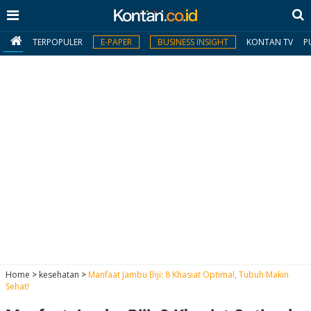
TERPOPULER
E-PAPER
BUSINESS INSIGHT
KONTAN TV
P
MY
KONTAN
Daftar
Masuk
BERITA
I
N
N
A
Home
>
kesehatan
>
Manfaat Jambu Biji: 8 Khasiat Optimal, Tubuh Makin
V
S
Sehat!
E
I
S
O
T
N