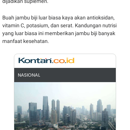
dijadikan suplemen.
N
S
E
E
W
R
Buah jambu biji luar biasa kaya akan antioksidan,
S
E
S
M
vitamin C, potasium, dan serat. Kandungan nutrisi
E
O
yang luar biasa ini memberikan jambu biji banyak
T
N
U
I
manfaat kesehatan.
P
A
A
K
D
I
V
L
A
S
K
NASIONAL
O
R
P
O
R
A
S
I
K
N
I
A
L
T