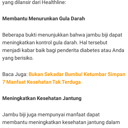
yang dilansir dari Healthline:
S
A
A
G
T
E
D
S
Membantu Menurunkan Gula Darah
A
T
A
Beberapa bukti menunjukkan bahwa jambu biji dapat
K
L
O
I
meningkatkan kontrol gula darah. Hal tersebut
N
P
menjadi kabar baik bagi penderita diabetes atau Anda
T
S
A
U
yang berisiko.
N
S
T
V
Baca Juga:
Bukan Sekadar Bumbu! Ketumbar Simpan
7 Manfaat Kesehatan Tak Terduga
JARINGAN
K
P
Meningkatkan Kesehatan Jantung
O
R
N
E
T
S
Jambu biji juga mempunyai manfaat dapat
A
S
N
R
membantu meningkatkan kesehatan jantung dalam
A
E