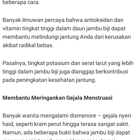
beberapa cara.
C
L
A
E
D
A
E
S
Banyak ilmuwan percaya bahwa antioksidan dan
M
E
Y
.
vitamin tingkat tinggi dalam daun jambu biji dapat
I
membantu melindungi jantung Anda dari kerusakan
D
akibat radikal bebas.
L
K
A
I
N
N
G
E
Pasalnya, tingkat potasium dan serat larut yang lebih
G
R
A
J
tinggi dalam jambu biji juga dianggap berkontribusi
N
A
pada peningkatan kesehatan jantung.
A
E
N
M
C
I
E
T
Membantu Meringankan Gejala Menstruasi
T
E
A
N
K
Banyak wanita mengalami dismenore – gejala nyeri
E
A
P
D
haid, seperti kram perut hingga terasa sangat sakit.
A
V
Namun, ada beberapa bukti bahwa jambu biji dapat
P
E
E
R