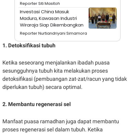
A
I
Reporter Siti Masitoh
S
V
Investasi China Masuk
K
E
E
Madura, Kawasan Industri
M
Wiraraja Siap Dikembangkan
E
N
Reporter Nurtiandriyani Simamora
T
E
1. Detoksifikasi tubuh
R
I
A
N
Ketika seseorang menjalankan ibadah puasa
L
sesungguhnya tubuh kita melakukan proses
E
S
detoksifikasi (pembuangan zat-zat/racun yang tidak
T
diperlukan tubuh) secara optimal.
A
R
I
2. Membantu regenerasi sel
KANAL
Manfaat puasa ramadhan juga dapat membantu
P
I
proses regenerasi sel dalam tubuh. Ketika
U
M