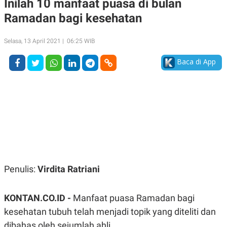
Inilah 10 manfaat puasa di bulan
A
A
Ramadan bagi kesehatan
S
L
I
K
I
Selasa, 13 April 2021 | 06:25 WIB
E
N
U
D
A
U
Baca di App
N
S
G
T
A
R
N
I
P
I
E
N
L
T
U
E
A
R
N
N
G
A
U
S
Penulis:
Virdita Ratriani
S
I
A
O
H
N
A
A
KONTAN.CO.ID -
Manfaat puasa Ramadan bagi
L
kesehatan tubuh telah menjadi topik yang diteliti dan
P
R
dibahas oleh sejumlah ahli.
E
E