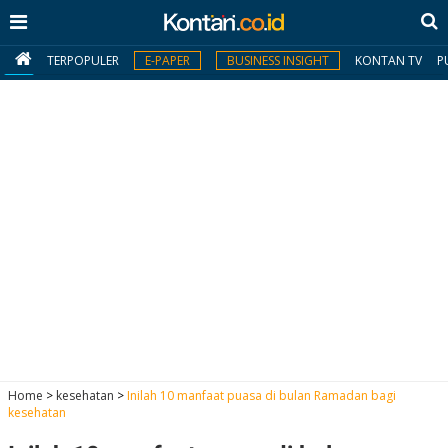
TERPOPULER
E-PAPER
BUSINESS INSIGHT
KONTAN TV
P
MY
KONTAN
Daftar
Masuk
BERITA
I
N
N
A
Home
>
kesehatan
>
Inilah 10 manfaat puasa di bulan Ramadan bagi
V
S
kesehatan
E
I
S
O
T
N