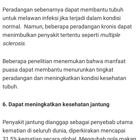
R
T
I
Peradangan sebenarnya dapat membantu tubuh
S
untuk melawan infeksi jika terjadi dalam kondisi
I
N
normal. Namun, beberapa peradangan kronis dapat
G
menimbulkan penyakit tertentu seperti
multiple
K
G
sclerosis.
M
E
D
Beberapa penelitian menemukan bahwa manfaat
I
A
puasa dapat membantu menurunkan tingkat
.
I
peradangan dan meningkatkan kondisi kesehatan
D
tubuh.
6. Dapat meningkatkan kesehatan jantung
SITEMAP
PROFILE
TERM
OF
USE
Penyakit jantung dianggap sebagai penyebab utama
PEDOMAN
PEMBERITAAN
kematian di seluruh dunia, diperkirakan mencapai
SIBER
31,5% kematian secara global. Mengubah pola makan
PRIVACY