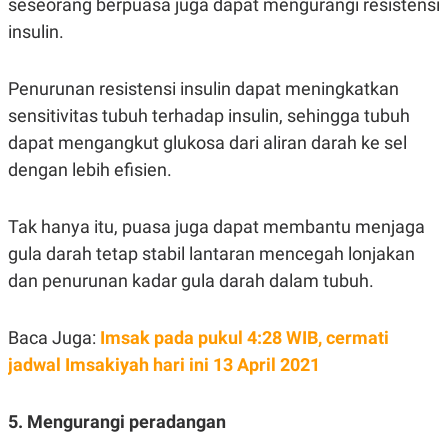
seseorang berpuasa juga dapat mengurangi resistensi
C
L
A
E
insulin.
D
A
E
S
M
E
Y
.
Penurunan resistensi insulin dapat meningkatkan
I
sensitivitas tubuh terhadap insulin, sehingga tubuh
D
dapat mengangkut glukosa dari aliran darah ke sel
L
K
A
I
dengan lebih efisien.
N
N
G
E
G
R
A
J
Tak hanya itu, puasa juga dapat membantu menjaga
N
A
gula darah tetap stabil lantaran mencegah lonjakan
A
E
N
M
dan penurunan kadar gula darah dalam tubuh.
C
I
E
T
T
E
A
N
Baca Juga:
Imsak pada pukul 4:28 WIB, cermati
K
jadwal Imsakiyah hari ini 13 April 2021
E
A
P
D
A
V
5. Mengurangi peradangan
P
E
E
R