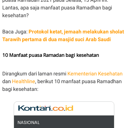
E
R
Lantas, apa saja manfaat puasa Ramadhan bagi
F
B
kesehatan?
O
U
K
S
U
I
Baca Juga:
Protokol ketat, jemaah melakukan sholat
S
N
E
Tarawih pertama di dua masjid suci Arab Saudi
S
S
I
10 Manfaat puasa Ramadan bagi kesehatan
N
S
I
G
H
Dirangkum dari laman resmi
Kementerian Kesehatan
T
dan
Healthline
, berikut 10 manfaat puasa Ramadhan
S
B
bagi kesehatan:
T
E
O
L
C
A
K
N
S
J
E
A
T
O
U
N
NASIONAL
P