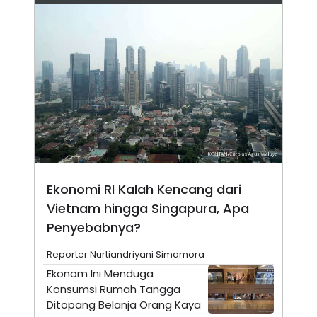
N
S
E
E
W
R
S
E
S
M
E
O
T
N
U
I
P
A
A
K
D
I
V
L
A
S
K
Ekonomi RI Kalah Kencang dari
O
R
Vietnam hingga Singapura, Apa
P
O
Penyebabnya?
R
A
Reporter Nurtiandriyani Simamora
S
I
Ekonom Ini Menduga
K
N
Konsumsi Rumah Tangga
I
A
Ditopang Belanja Orang Kaya
L
T