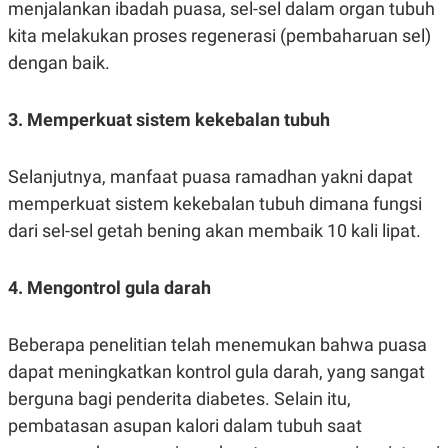
S
A
menjalankan ibadah puasa, sel-sel dalam organ tubuh
A
G
kita melakukan proses regenerasi (pembaharuan sel)
T
E
D
S
dengan baik.
A
T
A
3. Memperkuat sistem kekebalan tubuh
K
L
O
I
N
P
Selanjutnya, manfaat puasa ramadhan yakni dapat
T
S
A
U
memperkuat sistem kekebalan tubuh dimana fungsi
N
S
T
dari sel-sel getah bening akan membaik 10 kali lipat.
V
4. Mengontrol gula darah
JARINGAN
K
P
Beberapa penelitian telah menemukan bahwa puasa
O
R
dapat meningkatkan kontrol gula darah, yang sangat
N
E
T
S
berguna bagi penderita diabetes. Selain itu,
A
S
N
R
pembatasan asupan kalori dalam tubuh saat
A
E