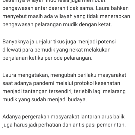
S
A
A
G
pengawasan antar daerah tidak sama. Laura bahkan
T
E
menyebut masih ada wilayah yang tidak menerapkan
D
S
A
pengawasan pelarangan mudik dengan ketat.
T
A
K
L
Banyaknya jalur-jalur tikus juga menjadi potensi
O
I
N
P
dilewati para pemudik yang nekat melakukan
T
S
perjalanan ketika periode pelarangan.
A
U
N
S
T
V
Laura mengatakan, mengubah perilaku masyarakat
saat adanya pandemi melalui protokol kesehatan
JARINGAN
menjadi tantangan tersendiri, terlebih lagi melarang
mudik yang sudah menjadi budaya.
K
P
O
R
N
E
Adanya pergerakan masyarakat lantaran arus balik
T
S
A
S
juga harus jadi perhatian dan antisipasi pemerintah.
N
R
A
E