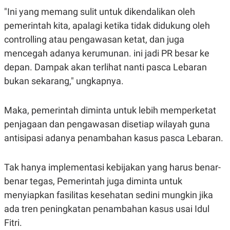
C
L
"Ini yang memang sulit untuk dikendalikan oleh
A
E
D
A
pemerintah kita, apalagi ketika tidak didukung oleh
E
S
M
E
controlling atau pengawasan ketat, dan juga
Y
.
I
mencegah adanya kerumunan. ini jadi PR besar ke
D
depan. Dampak akan terlihat nanti pasca Lebaran
L
K
bukan sekarang," ungkapnya.
A
I
N
N
G
E
G
R
Maka, pemerintah diminta untuk lebih memperketat
A
J
N
A
penjagaan dan pengawasan disetiap wilayah guna
A
E
antisipasi adanya penambahan kasus pasca Lebaran.
N
M
C
I
E
T
T
E
Tak hanya implementasi kebijakan yang harus benar-
A
N
benar tegas, Pemerintah juga diminta untuk
K
E
A
menyiapkan fasilitas kesehatan sedini mungkin jika
P
D
ada tren peningkatan penambahan kasus usai Idul
A
V
P
E
Fitri.
E
R