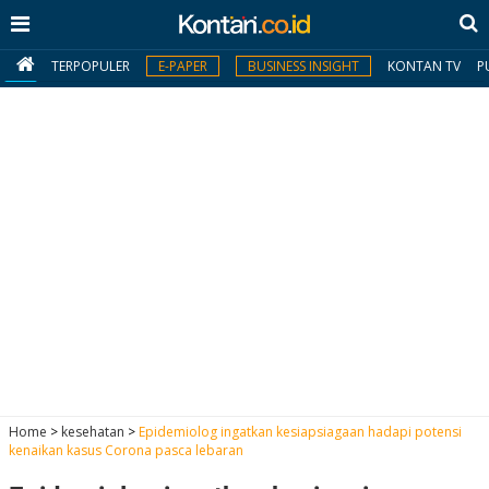
TERPOPULER
E-PAPER
BUSINESS INSIGHT
KONTAN TV
P
MY
KONTAN
Daftar
Masuk
BERITA
I
N
N
A
Home
>
kesehatan
>
Epidemiolog ingatkan kesiapsiagaan hadapi potensi
V
S
kenaikan kasus Corona pasca lebaran
E
I
S
O
T
N