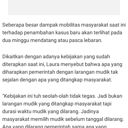
E
R
F
B
O
U
K
S
Seberapa besar dampak mobilitas masyarakat saat ini
U
I
S
N
terhadap penambahan kasus baru akan terlihat pada
E
dua minggu mendatang atau pasca lebaran.
S
S
I
N
Dikaitkan dengan adanya kebijakan yang sudah
S
diterapkan saat ini, Laura menyebut bahwa apa yang
I
G
diharapkan pemerintah dengan larangan mudik tak
H
T
sejalan dengan apa yang ditangkap masyarakat.
S
B
T
E
O
L
"Kebijakan ini tuh seolah-olah tidak tegas. Jadi bukan
C
A
larangan mudik yang ditangkap masyarakat tapi
K
N
S
J
durasi waktu mudik yang dilarang. Jadinya
E
A
T
O
masyarakat memilih mudik sebelum tanggal dilarang.
U
N
P
Apa yang dilarang pemerintah sama apa yang