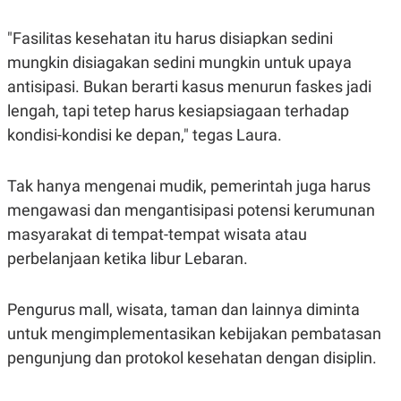
R
T
I
"Fasilitas kesehatan itu harus disiapkan sedini
S
I
mungkin disiagakan sedini mungkin untuk upaya
N
G
antisipasi. Bukan berarti kasus menurun faskes jadi
K
lengah, tapi tetep harus kesiapsiagaan terhadap
G
M
kondisi-kondisi ke depan," tegas Laura.
E
D
I
Tak hanya mengenai mudik, pemerintah juga harus
A
.
mengawasi dan mengantisipasi potensi kerumunan
I
D
masyarakat di tempat-tempat wisata atau
perbelanjaan ketika libur Lebaran.
SITEMAP
PROFILE
TERM
Pengurus mall, wisata, taman dan lainnya diminta
OF
USE
untuk mengimplementasikan kebijakan pembatasan
PEDOMAN
pengunjung dan protokol kesehatan dengan disiplin.
PEMBERITAAN
SIBER
PRIVACY