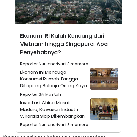
A
I
S
V
K
E
E
M
E
N
Ekonomi RI Kalah Kencang dari
T
E
Vietnam hingga Singapura, Apa
R
I
Penyebabnya?
A
N
Reporter Nurtiandriyani Simamora
L
Ekonom Ini Menduga
E
Konsumsi Rumah Tangga
S
T
Ditopang Belanja Orang Kaya
A
R
Reporter Siti Masitoh
I
Investasi China Masuk
Madura, Kawasan Industri
KANAL
Wiraraja Siap Dikembangkan
Reporter Nurtiandriyani Simamora
P
I
U
M
Besarnya wilayah Indonesia juga membuat