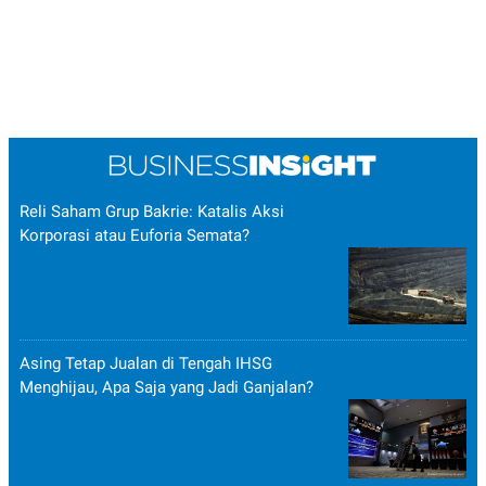
Reli Saham Grup Bakrie: Katalis Aksi
Korporasi atau Euforia Semata?
Asing Tetap Jualan di Tengah IHSG
Menghijau, Apa Saja yang Jadi Ganjalan?