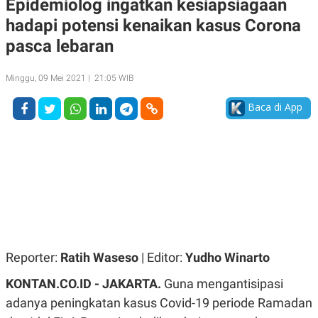
Epidemiolog ingatkan kesiapsiagaan
A
A
hadapi potensi kenaikan kasus Corona
S
L
I
pasca lebaran
K
I
E
N
U
D
Minggu, 09 Mei 2021 | 21:05 WIB
A
U
N
S
Baca di App
G
T
A
R
N
I
P
I
E
N
L
T
U
E
A
R
N
N
G
A
U
S
S
I
A
O
Reporter:
Ratih Waseso
| Editor:
Yudho Winarto
H
N
A
A
KONTAN.CO.ID -
JAKARTA.
Guna mengantisipasi
L
adanya peningkatan kasus Covid-19 periode Ramadan
P
R
E
E