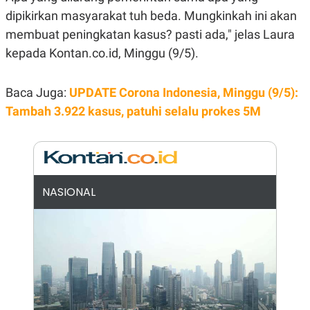
N
S
dipikirkan masyarakat tuh beda. Mungkinkah ini akan
E
E
membuat peningkatan kasus? pasti ada," jelas Laura
W
R
S
E
kepada Kontan.co.id, Minggu (9/5).
S
M
E
O
T
N
U
I
Baca Juga:
UPDATE Corona Indonesia, Minggu (9/5):
P
A
Tambah 3.922 kasus, patuhi selalu prokes 5M
A
K
D
I
V
L
A
S
K
O
NASIONAL
R
P
O
R
A
S
I
K
N
I
A
L
T