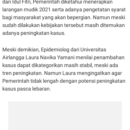
dan Idul Fitri, Pemerintah diketahui menerapkan
R
G
S
I
larangan mudik 2021 serta adanya pengetatan syarat
O
O
bagi masyarakat yang akan bepergian. Namun meski
N
N
A
A
sudah dilakukan kebijakan tersebut masih ditemukan
L
L
F
adanya peningkatan kasus.
I
N
A
Meski demikian, Epidemiolog dari Universitas
N
C
Airlangga Laura Navika Yamani menilai penambahan
E
kasus dapat dikategorikan masih stabil, meski ada
Y
C
A
A
tren peningkatan. Namun Laura mengingatkan agar
N
R
Pemerintah tidak lengah dengan potensi peningkatan
G
I
T
T
kasus pasca lebaran.
E
A
R
H
.
U
.
.
K
L
E
I
S
F