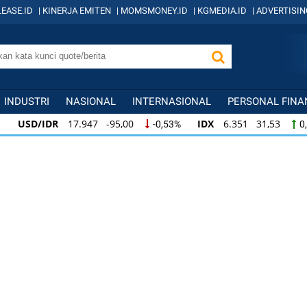
EASE.ID
|
KINERJA EMITEN
|
MOMSMONEY.ID
|
KGMEDIA.ID
|
ADVERTISIN
INDUSTRI
NASIONAL
INTERNASIONAL
PERSONAL FINA
USD/IDR
17.947 -95,00
IDX
6.351 31,53
-0,53%
0
USD/IDR
17.947 -95,00
IDX
6.351 31,53
-0,53%
0,
USD/IDR
17.947 -95,00
IDX
6.351 31,53
-0,53%
0,