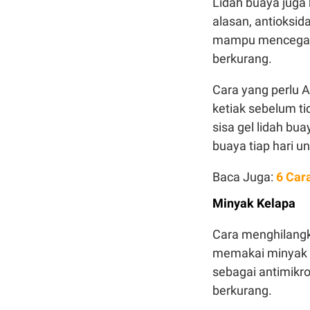
Lidah buaya juga 
alasan, antioksid
mampu mencegah 
berkurang.
Cara yang perlu 
ketiak sebelum ti
sisa gel lidah bu
buaya tiap hari u
Baca Juga:
6 Car
Minyak Kelapa
Cara menghilangk
memakai minyak 
sebagai antimikr
berkurang.