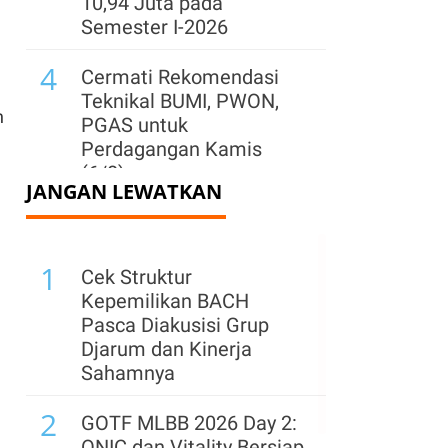
10,94 Juta pada
Semester I-2026
4
Cermati Rekomendasi
Teknikal BUMI, PWON,
n
PGAS untuk
Perdagangan Kamis
(6/8)
JANGAN LEWATKAN
5
IHSG Berpeluang Lanjut
Menguat, Cermati Rilis
1
PDB dan Rekomendasi
Cek Struktur
Saham Hari Ini
Kepemilikan BACH
Pasca Diakusisi Grup
6
IHSG Berpeluang
Djarum dan Kinerja
Menguat pada Kamis
Sahamnya
(6/8), Ini Kata Analis
2
GOTF MLBB 2026 Day 2:
7
Daftar Saham PER
ONIC dan Vitality Bersiap