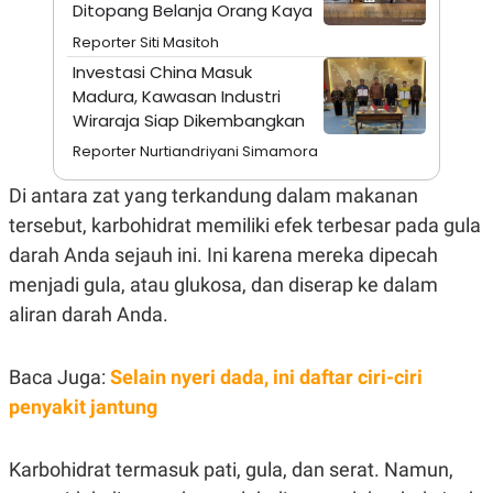
A
I
Ditopang Belanja Orang Kaya
S
V
Reporter Siti Masitoh
K
E
E
Investasi China Masuk
M
Madura, Kawasan Industri
E
N
Wiraraja Siap Dikembangkan
T
E
Reporter Nurtiandriyani Simamora
R
I
Di antara zat yang terkandung dalam makanan
A
N
tersebut, karbohidrat memiliki efek terbesar pada gula
L
darah Anda sejauh ini. Ini karena mereka dipecah
E
menjadi gula, atau glukosa, dan diserap ke dalam
S
T
aliran darah Anda.
A
R
I
Baca Juga:
Selain nyeri dada, ini daftar ciri-ciri
penyakit jantung
KANAL
P
I
Karbohidrat termasuk pati, gula, dan serat. Namun,
U
M