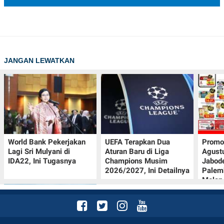
JANGAN LEWATKAN
World Bank Pekerjakan
UEFA Terapkan Dua
Promo
Lagi Sri Mulyani di
Aturan Baru di Liga
Agust
IDA22, Ini Tugasnya
Champions Musim
Jabod
2026/2027, Ini Detailnya
Palem
Melon