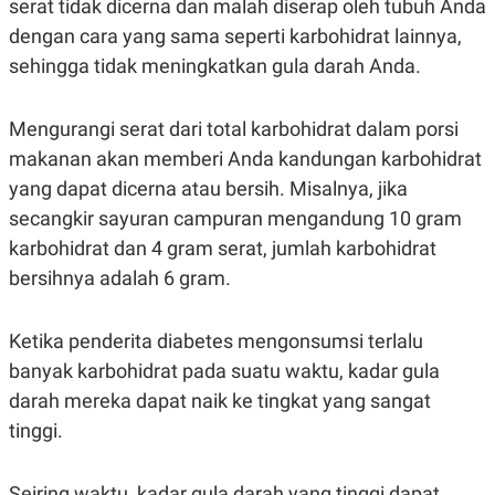
serat tidak dicerna dan malah diserap oleh tubuh Anda
S
A
A
G
dengan cara yang sama seperti karbohidrat lainnya,
T
E
D
S
sehingga tidak meningkatkan gula darah Anda.
A
T
A
Mengurangi serat dari total karbohidrat dalam porsi
K
L
makanan akan memberi Anda kandungan karbohidrat
O
I
N
P
yang dapat dicerna atau bersih. Misalnya, jika
T
S
A
U
secangkir sayuran campuran mengandung 10 gram
N
S
karbohidrat dan 4 gram serat, jumlah karbohidrat
T
V
bersihnya adalah 6 gram.
JARINGAN
Ketika penderita diabetes mengonsumsi terlalu
banyak karbohidrat pada suatu waktu, kadar gula
K
P
O
R
darah mereka dapat naik ke tingkat yang sangat
N
E
tinggi.
T
S
A
S
N
R
A
E
Seiring waktu, kadar gula darah yang tinggi dapat