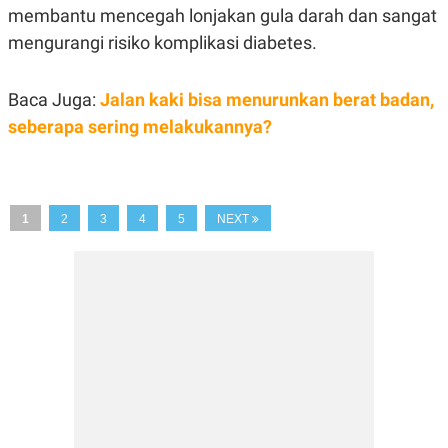
R
T
membantu mencegah lonjakan gula darah dan sangat
I
mengurangi risiko komplikasi diabetes.
S
I
N
G
Baca Juga:
Jalan kaki bisa menurunkan berat badan,
K
seberapa sering melakukannya?
G
M
E
D
I
A
1
2
3
4
5
NEXT
.
I
D
SITEMAP
PROFILE
TERM
OF
USE
PEDOMAN
PEMBERITAAN
SIBER
PRIVACY