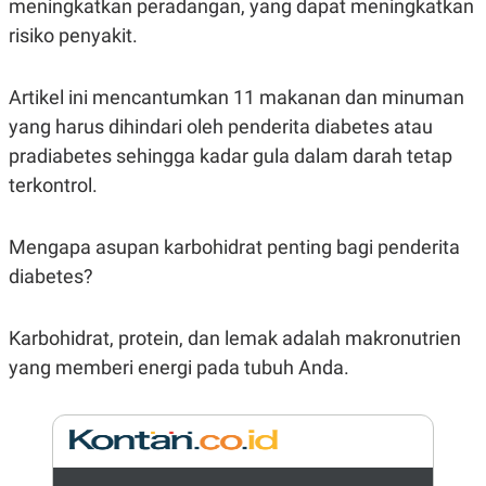
meningkatkan peradangan, yang dapat meningkatkan
E
R
risiko penyakit.
F
B
O
U
K
S
Artikel ini mencantumkan 11 makanan dan minuman
U
I
S
N
yang harus dihindari oleh penderita diabetes atau
E
pradiabetes sehingga kadar gula dalam darah tetap
S
S
terkontrol.
I
N
S
I
Mengapa asupan karbohidrat penting bagi penderita
G
diabetes?
H
T
S
B
Karbohidrat, protein, dan lemak adalah makronutrien
T
E
O
L
yang memberi energi pada tubuh Anda.
C
A
K
N
S
J
E
A
T
O
U
N
P