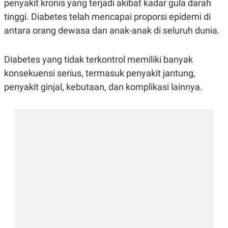
penyakit kronis yang terjadi akibat kadar gula darah
R
G
S
I
tinggi. Diabetes telah mencapai proporsi epidemi di
O
O
antara orang dewasa dan anak-anak di seluruh dunia.
N
N
A
A
L
L
F
Diabetes yang tidak terkontrol memiliki banyak
I
N
konsekuensi serius, termasuk penyakit jantung,
A
penyakit ginjal, kebutaan, dan komplikasi lainnya.
N
C
E
Y
C
A
A
N
R
G
I
T
T
E
A
R
H
.
U
.
.
K
L
E
I
S
F