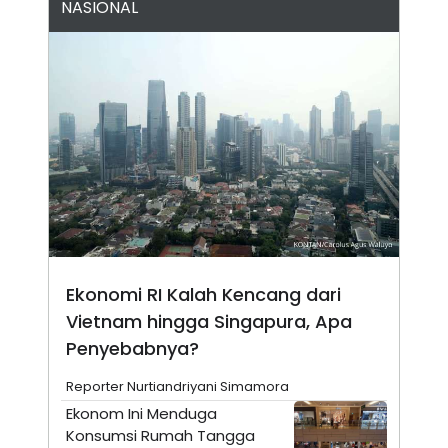
NASIONAL
N
S
E
E
W
R
S
E
S
M
E
O
T
N
U
I
P
A
A
K
D
I
V
L
A
S
K
O
R
Ekonomi RI Kalah Kencang dari
P
O
Vietnam hingga Singapura, Apa
R
Penyebabnya?
A
S
I
Reporter Nurtiandriyani Simamora
K
N
Ekonom Ini Menduga
I
A
Konsumsi Rumah Tangga
L
T