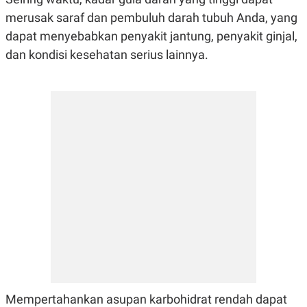
C
L
A
E
merusak saraf dan pembuluh darah tubuh Anda, yang
D
A
dapat menyebabkan penyakit jantung, penyakit ginjal,
E
S
M
E
dan kondisi kesehatan serius lainnya.
Y
.
I
D
L
K
A
I
N
N
G
E
G
R
A
J
N
A
A
E
N
M
C
I
E
T
T
E
A
N
K
E
A
P
D
A
V
P
E
Mempertahankan asupan karbohidrat rendah dapat
E
R