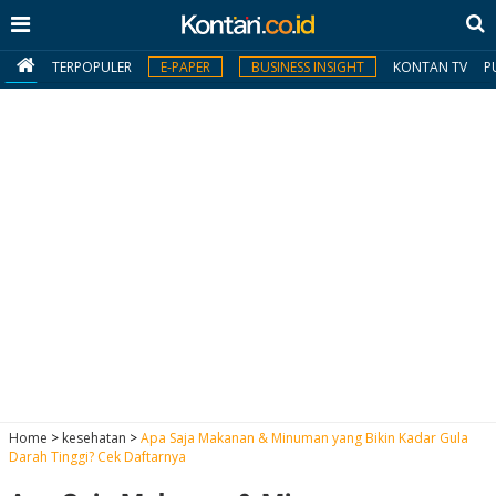
TERPOPULER
E-PAPER
BUSINESS INSIGHT
KONTAN TV
P
MY
KONTAN
Daftar
Masuk
BERITA
I
N
N
A
Home
>
kesehatan
>
Apa Saja Makanan & Minuman yang Bikin Kadar Gula
V
S
Darah Tinggi? Cek Daftarnya
E
I
S
O
T
N