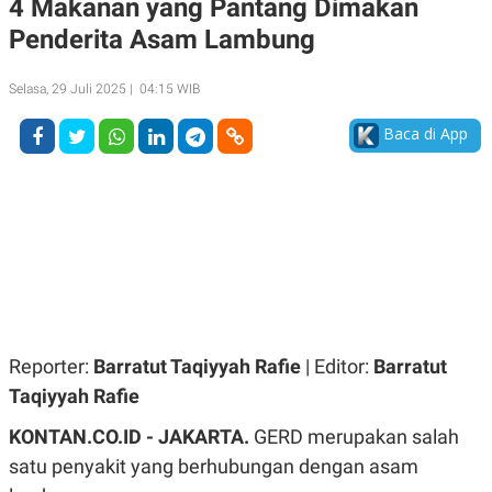
4 Makanan yang Pantang Dimakan
A
A
Penderita Asam Lambung
S
L
I
K
I
Selasa, 29 Juli 2025 | 04:15 WIB
E
N
U
D
A
U
Baca di App
N
S
G
T
A
R
N
I
P
I
E
N
L
T
U
E
A
R
N
N
G
A
U
S
Reporter:
Barratut Taqiyyah Rafie
| Editor:
Barratut
S
I
A
O
Taqiyyah Rafie
H
N
A
A
KONTAN.CO.ID - JAKARTA.
GERD merupakan salah
L
satu penyakit yang berhubungan dengan asam
P
R
E
E