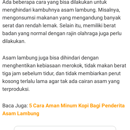
Ada beberapa cara yang bisa dilakukan untuk
E
R
menghindari kambuhnya asam lambung. Misalnya,
F
B
mengonsumsi makanan yang mengandung banyak
O
U
K
S
serat dan rendah lemak. Selain itu, memiliki berat
U
I
S
N
badan yang normal dengan rajin olahraga juga perlu
E
dilakukan.
S
S
I
N
Asam lambung juga bisa dihindari dengan
S
I
menghentikan kebiasaan merokok, tidak makan berat
G
tiga jam sebelum tidur, dan tidak membiarkan perut
H
T
kosong terlalu lama agar tak ada cairan asam yang
S
B
terproduksi.
T
E
O
L
C
A
K
N
Baca Juga:
5 Cara Aman Minum Kopi Bagi Penderita
S
J
Asam Lambung
E
A
T
O
U
N
P