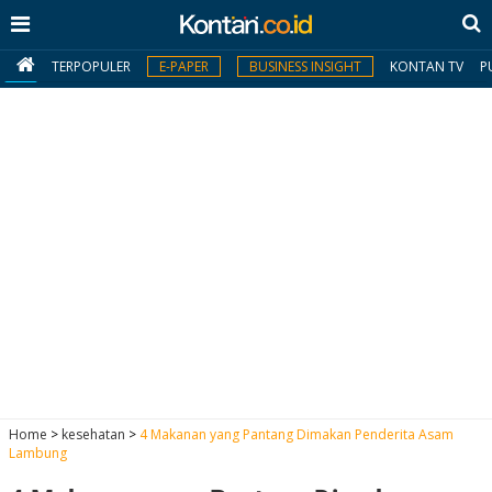
TERPOPULER
E-PAPER
BUSINESS INSIGHT
KONTAN TV
P
MY
KONTAN
Daftar
Masuk
BERITA
I
N
N
A
Home
>
kesehatan
>
4 Makanan yang Pantang Dimakan Penderita Asam
V
S
Lambung
E
I
S
O
T
N