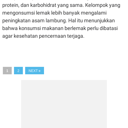
R
T
protein, dan karbohidrat yang sama. Kelompok yang
I
S
mengonsumsi lemak lebih banyak mengalami
I
peningkatan asam lambung. Hal itu menunjukkan
N
G
bahwa konsumsi makanan berlemak perlu dibatasi
K
agar kesehatan pencernaan terjaga.
G
M
E
D
I
A
.
I
1
2
NEXT
D
SITEMAP
PROFILE
TERM
OF
USE
PEDOMAN
PEMBERITAAN
SIBER
PRIVACY