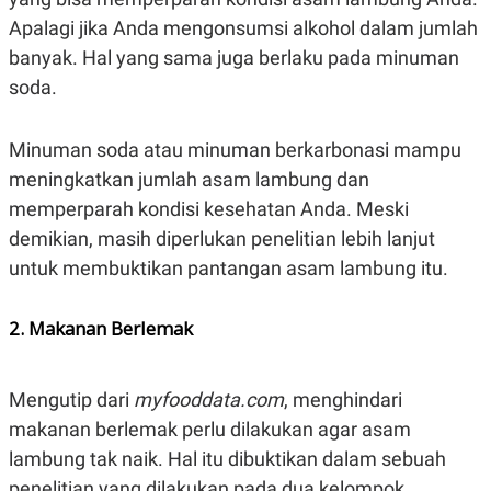
S
A
A
G
Apalagi jika Anda mengonsumsi alkohol dalam jumlah
T
E
banyak. Hal yang sama juga berlaku pada minuman
D
S
A
soda.
T
A
K
L
Minuman soda atau minuman berkarbonasi mampu
O
I
N
P
meningkatkan jumlah asam lambung dan
T
S
memperparah kondisi kesehatan Anda. Meski
A
U
N
S
demikian, masih diperlukan penelitian lebih lanjut
T
V
untuk membuktikan pantangan asam lambung itu.
JARINGAN
2. Makanan Berlemak
K
P
O
R
Mengutip dari
myfooddata.com
, menghindari
N
E
T
S
makanan berlemak perlu dilakukan agar asam
A
S
lambung tak naik. Hal itu dibuktikan dalam sebuah
N
R
A
E
penelitian yang dilakukan pada dua kelompok.