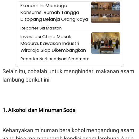
A
I
Ekonom Ini Menduga
S
V
Konsumsi Rumah Tangga
K
E
E
Ditopang Belanja Orang Kaya
M
E
Reporter Siti Masitoh
N
Investasi China Masuk
T
E
Madura, Kawasan Industri
R
Wiraraja Siap Dikembangkan
I
A
Reporter Nurtiandriyani Simamora
N
L
Selain itu, cobalah untuk menghindari makanan asam
E
lambung berikut ini:
S
T
A
R
I
1. Alkohol dan Minuman Soda
KANAL
Kebanyakan minuman beralkohol mengandung asam
P
I
U
M
yang bisa memperparah kondisi asam lambung Anda.