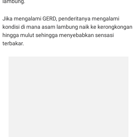
lambung.
R
G
S
I
O
O
Jika mengalami GERD, penderitanya mengalami
N
N
A
A
kondisi di mana asam lambung naik ke kerongkongan
L
L
F
hingga mulut sehingga menyebabkan sensasi
I
terbakar.
N
A
N
C
E
Y
C
A
A
N
R
G
I
T
T
E
A
R
H
.
U
.
.
K
L
E
I
S
F