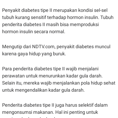
A
I
S
V
Penyakit diabetes tipe II merupakan kondisi sel-sel
K
E
E
tubuh kurang sensitif terhadap hormon insulin. Tubuh
M
E
penderita diabetes II masih bisa memproduksi
N
hormon insulin secara normal.
T
E
R
I
Mengutip dari NDTV.com, penyakit diabetes muncul
A
N
karena gaya hidup yang buruk.
L
E
S
Para penderita diabetes tipe II wajib menjalani
T
perawatan untuk menurunkan kadar gula darah.
A
R
Selain itu, mereka wajib menjalankan pola hidup sehat
I
untuk mengendalikan kadar gula darah.
KANAL
Penderita diabetes tipe II juga harus selektif dalam
P
I
mengonsumsi makanan. Hal ini penting untuk
U
M