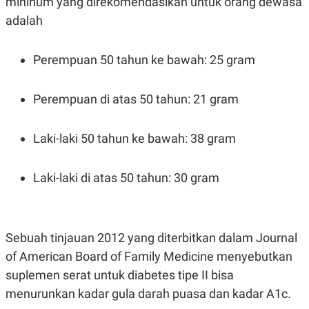
mininum yang direkomendasikan untuk orang dewasa
R
T
I
adalah
S
I
N
Perempuan 50 tahun ke bawah: 25 gram
G
K
G
Perempuan di atas 50 tahun: 21 gram
M
E
D
I
Laki-laki 50 tahun ke bawah: 38 gram
A
.
I
Laki-laki di atas 50 tahun: 30 gram
D
SITEMAP
PROFILE
TERM
Sebuah tinjauan 2012 yang diterbitkan dalam Journal
OF
USE
of American Board of Family Medicine menyebutkan
PEDOMAN
suplemen serat untuk diabetes tipe II bisa
PEMBERITAAN
SIBER
menurunkan kadar gula darah puasa dan kadar A1c.
PRIVACY