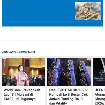
JANGAN LEWATKAN
World Bank Pekerjakan
Hasil GOTF MLBB 2026:
UEFA 
Lagi Sri Mulyani di
Kompak ke 8 Besar, Cek
Aturan
IDA22, Ini Tugasnya
Jadwal Tanding ONIC
Champ
dan Vitality
2026/2