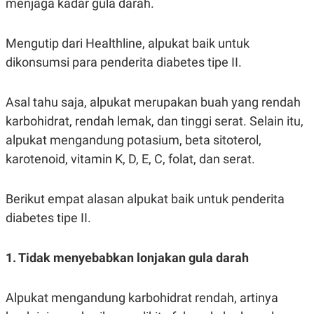
menjaga kadar gula darah.
S
A
A
G
T
E
D
S
Mengutip dari Healthline, alpukat baik untuk
A
T
dikonsumsi para penderita diabetes tipe II.
A
K
L
O
I
Asal tahu saja, alpukat merupakan buah yang rendah
N
P
karbohidrat, rendah lemak, dan tinggi serat. Selain itu,
T
S
A
U
alpukat mengandung potasium, beta sitoterol,
N
S
T
karotenoid, vitamin K, D, E, C, folat, dan serat.
V
Berikut empat alasan alpukat baik untuk penderita
JARINGAN
diabetes tipe II.
K
P
O
R
1. Tidak menyebabkan lonjakan gula darah
N
E
T
S
A
S
N
R
Alpukat mengandung karbohidrat rendah, artinya
A
E