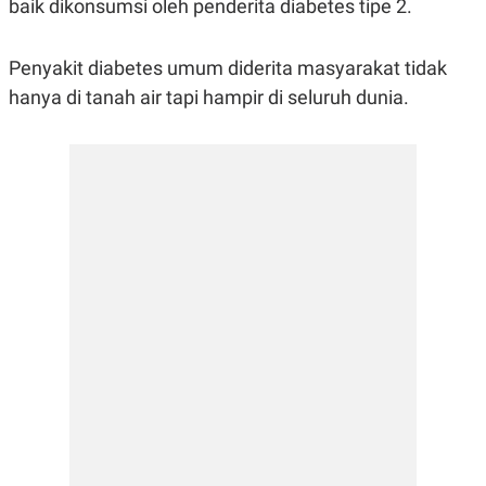
baik dikonsumsi oleh penderita diabetes tipe 2.
R
G
S
I
O
O
Penyakit diabetes umum diderita masyarakat tidak
N
N
A
A
hanya di tanah air tapi hampir di seluruh dunia.
L
L
F
I
N
A
N
C
E
Y
C
A
A
N
R
G
I
T
T
E
A
R
H
.
U
.
.
K
L
E
I
S
F