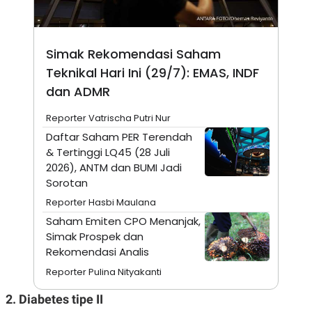
N
S
E
E
W
R
S
E
Simak Rekomendasi Saham
S
M
E
O
Teknikal Hari Ini (29/7): EMAS, INDF
T
N
dan ADMR
U
I
P
A
Reporter Vatrischa Putri Nur
A
K
D
I
Daftar Saham PER Terendah
V
L
& Tertinggi LQ45 (28 Juli
A
S
2026), ANTM dan BUMI Jadi
K
Sorotan
O
R
Reporter Hasbi Maulana
P
Saham Emiten CPO Menanjak,
O
R
Simak Prospek dan
A
Rekomendasi Analis
S
I
Reporter Pulina Nityakanti
K
N
I
A
2. Diabetes tipe II
L
T