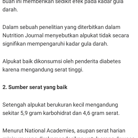
buah ini memberikan sedikit efek pada kadar gula
C
L
A
E
darah.
D
A
E
S
M
E
Y
.
Dalam sebuah penelitian yang diterbitkan dalam
I
Nutrition Journal menyebutkan alpukat tidak secara
D
signifikan mempengaruhi kadar gula darah.
L
K
A
I
N
N
G
E
Alpukat baik dikonsumsi oleh penderita diabetes
G
R
A
J
karena mengandung serat tinggi.
N
A
A
E
N
M
2. Sumber serat yang baik
C
I
E
T
T
E
A
N
Setengah alpukat berukuran kecil mengandung
K
sekitar 5,9 gram karbohidrat dan 4,6 gram serat.
E
A
P
D
A
V
Menurut National Academies, asupan serat harian
P
E
E
R