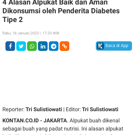
4 Alasan Alpukat Baik dan Aman
A
A
Dikonsumsi oleh Penderita Diabetes
S
L
I
Tipe 2
K
I
E
N
U
D
Rabu, 18 Januari 2023 | 17:20 WIB
A
U
N
S
Baca di App
G
T
A
R
N
I
P
I
E
N
L
T
U
E
A
R
N
N
G
A
U
S
S
I
A
O
Reporter:
Tri Sulistiowati
| Editor:
Tri Sulistiowati
H
N
A
A
KONTAN.CO.ID - JAKARTA
. Alpukat buah dikenal
L
sebagai buah yang padat nutrisi. Ini alasan alpukat
P
R
E
E