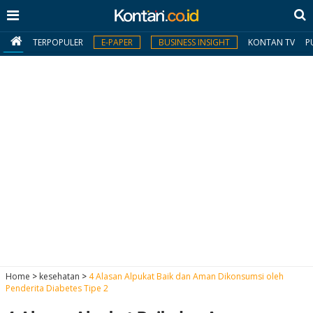
TERPOPULER
E-PAPER
BUSINESS INSIGHT
KONTAN TV
P
MY
KONTAN
Daftar
Masuk
BERITA
I
N
N
A
Home
>
kesehatan
>
4 Alasan Alpukat Baik dan Aman Dikonsumsi oleh
V
S
Penderita Diabetes Tipe 2
E
I
S
O
T
N