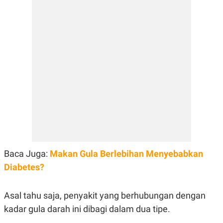
E
E
H
S
A
T
T
Y
A
L
N
E
E
A
N
N
G
A
L
L
I
I
S
S
H
I
S
E
K
X
O
E
L
C
O
Baca Juga:
Makan Gula Berlebihan Menyebabkan
U
M
T
Diabetes?
I
V
E
C
Asal tahu saja, penyakit yang berhubungan dengan
O
kadar gula darah ini dibagi dalam dua tipe.
R
N