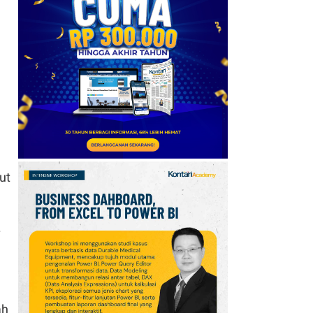
soal Arah Kebijakan
Pemerintahan Prabowo
11
Berkshire Percepat
Buyback Saham dan
Kurangi Cadangan Kas,
Laba Melebihi
Ekspektasi
12
Pemerintah Bakal Guyur
Subsidi Mobil Listrik
ut
hingga 40%, Begini
Kesiapan Kemenperin
.
13
Harga Emas Antam (8
Agustus) Naik, Spread
dengan Buyback Rp
179.000 per Gram
ah