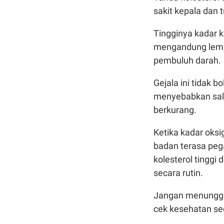
sakit kepala dan 
Tingginya kadar 
mengandung lemak
pembuluh darah.
Gejala ini tidak 
menyebabkan salu
berkurang.
Ketika kadar oksi
badan terasa peg
kolesterol tingg
secara rutin.
Jangan menunggu h
cek kesehatan sec