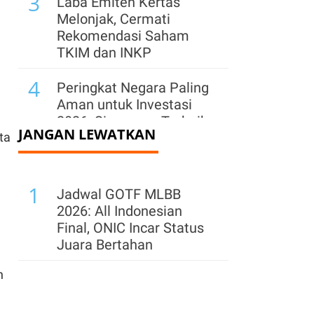
3
Laba Emiten Kertas
Melonjak, Cermati
Rekomendasi Saham
TKIM dan INKP
4
Peringkat Negara Paling
Aman untuk Investasi
2026: Singapura Terbaik
JANGAN LEWATKAN
rta
di Asia
5
IHSG Menguat 2,78% ke
1
6.409 Sepekan, Cek
Jadwal GOTF MLBB
Saham yang Banyak
2026: All Indonesian
Diborong Asing
Final, ONIC Incar Status
Juara Bertahan
6
Asing Net Sell Rp 791
n
Miliar, Intip Saham yang
Banyak Dijual Selama
Sepekan Ini