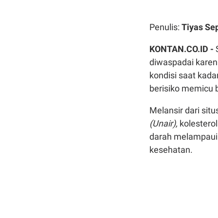
Penulis:
Tiyas Se
KONTAN.CO.ID -
diwaspadai karena 
kondisi saat kada
berisiko memicu b
Melansir dari sit
(Unair),
kolesterol
darah melampaui 
kesehatan.