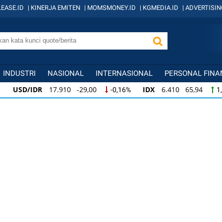
EASE.ID
|
KINERJA EMITEN
|
MOMSMONEY.ID
|
KGMEDIA.ID
|
ADVERTISIN
INDUSTRI
NASIONAL
INTERNASIONAL
PERSONAL FINA
USD/IDR
17.910 -29,00
IDX
6.410 65,94
-0,16%
1
IDX
6.410 65,94
KOMPAS100
845 12,09
1,04%
1,
KOMPAS100
845 12,09
LQ45
640 9,44
1,45%
1,5