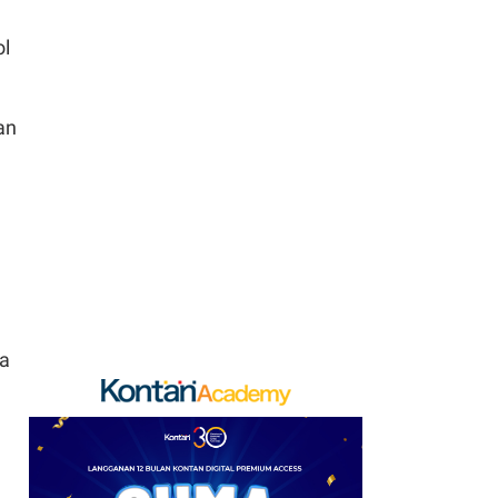
7
Laba Berkshire
ol
Hathaway Melonjak,
Habiskan US$ 4,5 Miliar
untuk Buyback Saham
an
8
Rupiah Berpeluang
Lanjut Menguat Pekan
Depan, Simak
Proyeksinya
9
Punya Rumah
Kontrakan? Siap-Siap
da
Didatangi Petugas Pajak
Mulai Tahun Depan
10
Hashim Ungkap
Kekhawatiran Investor