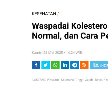
KESEHATAN
/
Waspadai Kolesterol
Normal, dan Cara 
Kamis, 22 Mei 2025 / 14:24 WIB
INDE
ILUSTRASI. Waspadai Kolesterol Tinggi: Gejala, Batas N