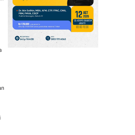
14
Harga Emas Antam Hari
Ini Stagnan di Level Rp
2.690.000 Per Gram
pada Minggu (9/8)
15
IHSG Diproyeksikan
a
Menguat pada
Perdagangan Senin
(10/8), Cek Rekomendasi
Sahamnya
16
an
Partai Demokrat Siapkan
Penyelidikan Terhadap
Trump Jika Rebut
Mayoritas DPR AS
i
17
Indonesia Masuk Daftar
Negara dengan Internet