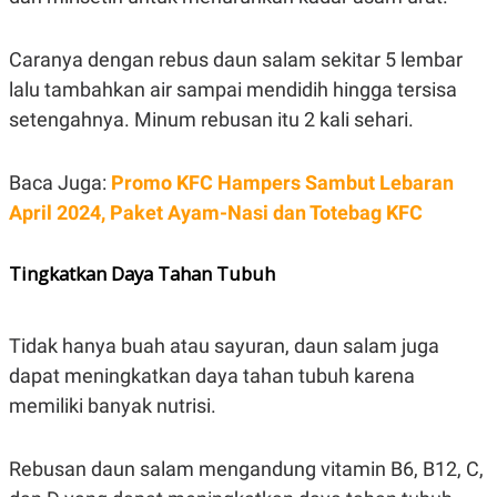
C
L
A
E
D
A
Caranya dengan rebus daun salam sekitar 5 lembar
E
S
M
E
lalu tambahkan air sampai mendidih hingga tersisa
Y
.
I
setengahnya. Minum rebusan itu 2 kali sehari.
D
L
K
A
I
Baca Juga:
Promo KFC Hampers Sambut Lebaran
N
N
April 2024, Paket Ayam-Nasi dan Totebag KFC
G
E
G
R
A
J
N
A
Tingkatkan Daya Tahan Tubuh
A
E
N
M
C
I
E
T
Tidak hanya buah atau sayuran, daun salam juga
T
E
A
N
dapat meningkatkan daya tahan tubuh karena
K
memiliki banyak nutrisi.
E
A
P
D
A
V
Rebusan daun salam mengandung vitamin B6, B12, C,
P
E
E
R