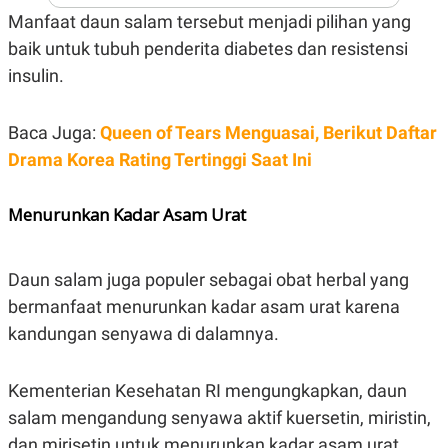
S
A
Manfaat daun salam tersebut menjadi pilihan yang
A
G
T
E
baik untuk tubuh penderita diabetes dan resistensi
D
S
A
insulin.
T
A
K
L
Baca Juga:
Queen of Tears Menguasai, Berikut Daftar
O
I
Drama Korea Rating Tertinggi Saat Ini
N
P
T
S
A
U
N
S
Menurunkan Kadar Asam Urat
T
V
Daun salam juga populer sebagai obat herbal yang
JARINGAN
bermanfaat menurunkan kadar asam urat karena
kandungan senyawa di dalamnya.
K
P
O
R
N
E
Kementerian Kesehatan RI mengungkapkan, daun
T
S
A
S
salam mengandung senyawa aktif kuersetin, miristin,
N
R
A
E
dan mirisetin untuk menurunkan kadar asam urat.