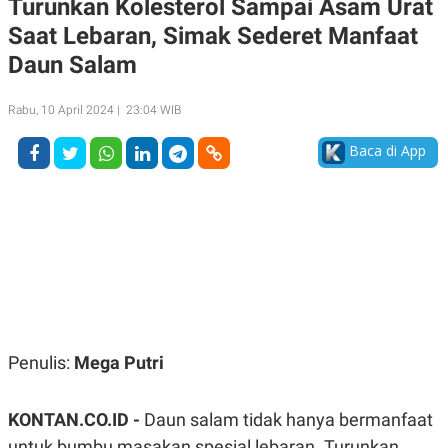
Turunkan Kolesterol Sampai Asam Urat
A
A
Saat Lebaran, Simak Sederet Manfaat
S
L
I
Daun Salam
K
I
E
N
U
D
Rabu, 10 April 2024 | 23:04 WIB
A
U
N
S
Baca di App
G
T
A
R
N
I
P
I
E
N
L
T
U
E
A
R
N
N
G
A
U
S
S
I
A
O
Penulis:
Mega Putri
H
N
A
A
L
KONTAN.CO.ID -
Daun salam tidak hanya bermanfaat
P
R
untuk bumbu masakan spesial lebaran. Turunkan
E
E