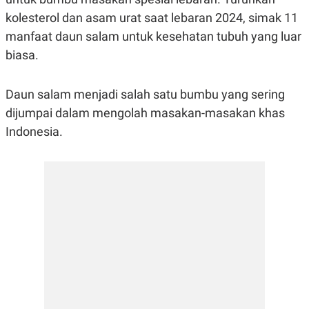
R
G
kolesterol dan asam urat saat lebaran 2024, simak 11
S
I
O
O
manfaat daun salam untuk kesehatan tubuh yang luar
N
N
A
A
biasa.
L
L
F
I
Daun salam menjadi salah satu bumbu yang sering
N
A
dijumpai dalam mengolah masakan-masakan khas
N
Indonesia.
C
E
Y
C
A
A
N
R
G
I
T
T
E
A
R
H
.
U
.
.
K
L
E
I
S
F