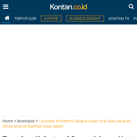
TERPOPULER
E-PAPER
BUSINESS INSIGHT
KONTAN TV
P
MY
KONTAN
Daftar
Masuk
BERITA
I
N
N
A
Home
>
kesehatan
>
Turunkan Kolesterol Sampai Asam Urat Saat Lebaran,
V
S
Simak Sederet Manfaat Daun Salam
E
I
S
O
T
N