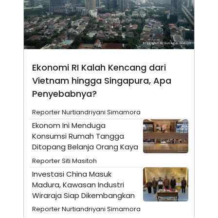
A
I
S
V
K
E
E
M
E
N
T
E
Ekonomi RI Kalah Kencang dari
R
Vietnam hingga Singapura, Apa
I
A
Penyebabnya?
N
L
Reporter Nurtiandriyani Simamora
E
Ekonom Ini Menduga
S
T
Konsumsi Rumah Tangga
A
Ditopang Belanja Orang Kaya
R
I
Reporter Siti Masitoh
Investasi China Masuk
KANAL
Madura, Kawasan Industri
Wiraraja Siap Dikembangkan
P
I
Reporter Nurtiandriyani Simamora
U
M