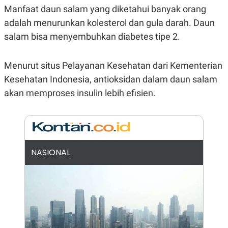
Manfaat daun salam yang diketahui banyak orang
N
S
E
E
adalah menurunkan kolesterol dan gula darah. Daun
W
R
S
E
salam bisa menyembuhkan diabetes tipe 2.
S
M
E
O
T
N
Menurut situs Pelayanan Kesehatan dari Kementerian
U
I
P
A
Kesehatan Indonesia, antioksidan dalam daun salam
A
K
akan memproses insulin lebih efisien.
D
I
V
L
A
S
K
O
R
NASIONAL
P
O
R
A
S
I
K
N
I
A
L
T