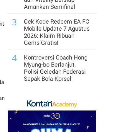
Amankan Semifinal
7
Menhub Pastikan
3
Perpres Terkait Ojek
Cek Kode Redeem EA FC
it
Online Akan Terbit
Mobile Update 7 Agustus
Sebelum 17 Agustus
2026: Klaim Ribuan
2026
Gems Gratis!
8
4
Siap-Siap! Rumah
Kontroversi Coach Hong
Kontrakan & Sewa
Myung-bo Berlanjut,
Properti Akan Kena
Polisi Geledah Federasi
Pajak Mulai Tahun 2027
Sepak Bola Korsel
da
9
5
Defisit APBN 2027
Segera Lepas Saham
gan
Diproyeksi Melebar,
Treasuri 9,63 Miliar, Cek
Target Anggaran Netral
Profil Emiten DSSA
Makin Berat
hingga Kinerjanya
10
6
Astrindo Nusantara
Arsenal Perpanjang