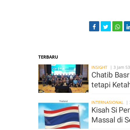
TERBARU
INSIGHT
| 3 Jam 53
Chatib Basr
tetapi Ket
INTERNASIONAL
| 
Kisah Si P
Massal di S