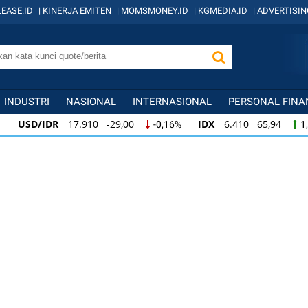
EASE.ID
|
KINERJA EMITEN
|
MOMSMONEY.ID
|
KGMEDIA.ID
|
ADVERTISIN
INDUSTRI
NASIONAL
INTERNASIONAL
PERSONAL FINA
USD/IDR
17.910 -29,00
IDX
6.410 65,94
-0,16%
1
USD/IDR
17.910 -29,00
IDX
6.410 65,94
-0,16%
1,
IDX
6.410 65,94
KOMPAS100
845 12,09
1,04%
1,