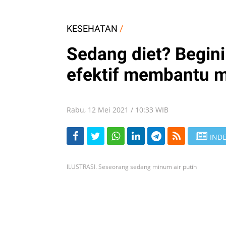
KESEHATAN
/
Sedang diet? Begini
efektif membantu 
Rabu, 12 Mei 2021 / 10:33 WIB
INDE
ILUSTRASI. Seseorang sedang minum air putih