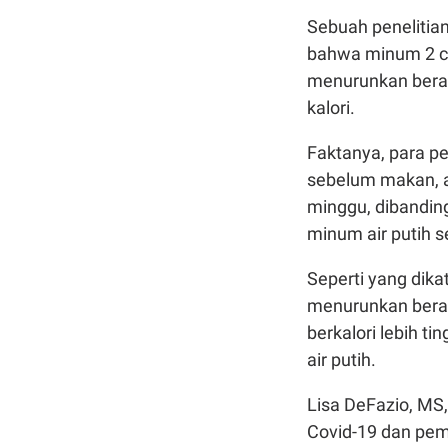
Sebuah penelitia
bahwa minum 2 c
menurunkan berat
kalori.
Faktanya, para p
sebelum makan, a
minggu, dibandin
minum air putih 
Seperti yang dik
menurunkan bera
berkalori lebih ti
air putih.
Lisa DeFazio, MS,
Covid-19 dan pem