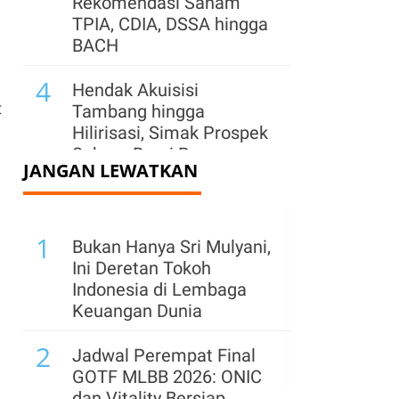
Rekomendasi Saham
TPIA, CDIA, DSSA hingga
BACH
4
Hendak Akuisisi
t
Tambang hingga
Hilirisasi, Simak Prospek
Saham Bumi Resources
JANGAN LEWATKAN
(BUMI)
5
Cadangan Emas China
1
Catat Kenaikan Terbesar
Bukan Hanya Sri Mulyani,
Sejak Oktober 2023,
Ini Deretan Tokoh
Capai 76,08 Juta Ons
Indonesia di Lembaga
Keuangan Dunia
6
Arab Saudi, Turki, dan
2
Pakistan Bentuk Pakta
Jadwal Perempat Final
Pertahanan di Tengah
GOTF MLBB 2026: ONIC
Krisis Timur Tengah
dan Vitality Bersiap