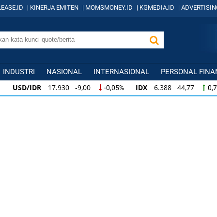
EASE.ID
|
KINERJA EMITEN
|
MOMSMONEY.ID
|
KGMEDIA.ID
|
ADVERTISIN
INDUSTRI
NASIONAL
INTERNASIONAL
PERSONAL FINA
USD/IDR
17.930 -9,00
IDX
6.388 44,77
-0,05%
0,
USD/IDR
17.930 -9,00
IDX
6.388 44,77
-0,05%
0,7
IDX
6.388 44,77
KOMPAS100
841 8,62
0,71%
1,0