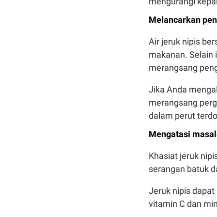
mengurangi kepa
Melancarkan pe
Air jeruk nipis b
makanan. Selain i
merangsang peng
Jika Anda mengala
merangsang perg
dalam perut terd
Mengatasi masal
Khasiat jeruk ni
serangan batuk d
Jeruk nipis dapat
vitamin C dan min