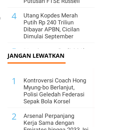
Putusan FTSE Russell
4
Utang Kopdes Merah
n
Putih Rp 240 Triliun
Dibayar APBN, Cicilan
Dimulai September
5
Dian Swastatika (DSSA)
JANGAN LEWATKAN
Alihkan 9,63 Miliar
Saham Treasuri per 10
Agustus, Saham Naik
1
Kontroversi Coach Hong
6
IHSG Berpeluang Uji
Myung-bo Berlanjut,
Level 6.400, Simak
Polisi Geledah Federasi
Rekomendasi Saham
Sepak Bola Korsel
TPIA, CDIA, DSSA hingga
2
BACH
Arsenal Perpanjang
Kerja Sama dengan
7
Pemegang Saham
Emirates hingga 2033, Ini