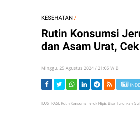
KESEHATAN
/
Rutin Konsumsi Jer
dan Asam Urat, Cek
Minggu, 25 Agustus 2024 / 21:05 WIB
INDE
ILUSTRASI. Rutin Konsumsi Jeruk Nipis Bisa Turunkan Gu