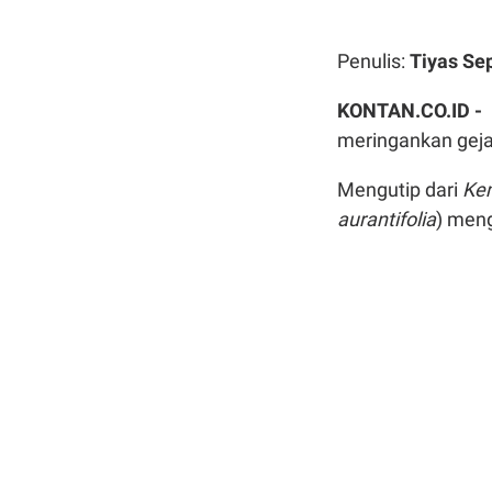
Penulis:
Tiyas Se
KONTAN.CO.ID -
meringankan gejal
Mengutip dari
Ke
aurantifolia
) meng