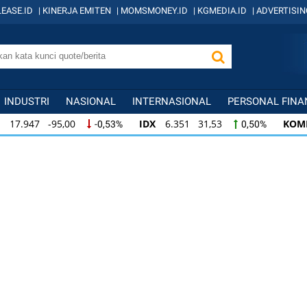
EASE.ID
|
KINERJA EMITEN
|
MOMSMONEY.ID
|
KGMEDIA.ID
|
ADVERTISIN
INDUSTRI
NASIONAL
INTERNASIONAL
PERSONAL FINA
IDX
6.351 31,53
KOMPAS100
835 3,22
0,53%
0,50%
IDX
6.351 31,53
KOMPAS100
835 3,22
0,53%
0,50%
IDX
6.351 31,53
KOMPAS100
835 3,22
0,53%
0,50%