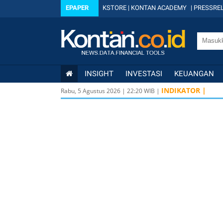
EPAPER
KSTORE
|
KONTAN ACADEMY
|
PRESSREL
INSIGHT
INVESTASI
KEUANGAN
USD/IDR
17.947 -95,00
INDIKATOR |
-
Rabu, 5 Agustus 2026
|
22
:
20
WIB |
USD/IDR
17.947 -95,00
-
USD/IDR
17.947 -95,00
-