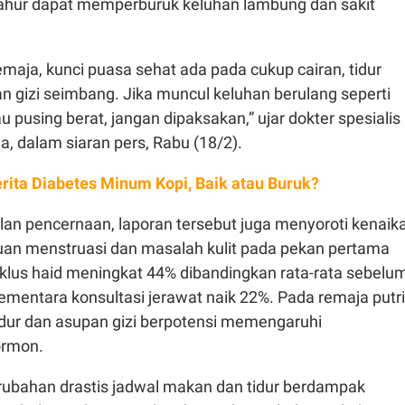
ahur dapat memperburuk keluhan lambung dan sakit
maja, kunci puasa sehat ada pada cukup cairan, tidur
an gizi seimbang. Jika muncul keluhan berulang seperti
u pusing berat, jangan dipaksakan,” ujar dokter spesialis
, dalam siaran pers, Rabu (18/2).
rita Diabetes Minum Kopi, Baik atau Buruk?
lan pencernaan, laporan tersebut juga menyoroti kenaik
uan menstruasi dan masalah kulit pada pekan pertama
iklus haid meningkat 44% dibandingkan rata-rata sebelu
mentara konsultasi jerawat naik 22%. Pada remaja putri
idur dan asupan gizi berpotensi memengaruhi
ormon.
rubahan drastis jadwal makan dan tidur berdampak