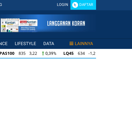
G
LOGIN
DAFTAR
NCE
LIFESTYLE
DATA
LAINNYA
LQ45
634 -1,22
ISSI
220 1,96
0,39%
-0,19%
0,90%
LQ45
634 -1,22
ISSI
220 1,96
0,39%
-0,19%
0,90%
LQ45
634 -1,22
ISSI
220 1,96
0,39%
-0,19%
0,90%