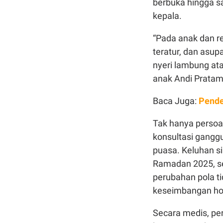
berbuka hingga s
kepala.
“Pada anak dan re
teratur, dan asup
nyeri lambung ata
anak Andi Pratama
Baca Juga:
Pende
Tak hanya persoa
konsultasi gangg
puasa. Keluhan s
Ramadan 2025, se
perubahan pola t
keseimbangan h
Secara medis, pe