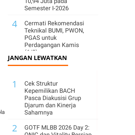
10,94 Juta pada
Semester I-2026
4
Cermati Rekomendasi
Teknikal BUMI, PWON,
PGAS untuk
Perdagangan Kamis
(6/8)
JANGAN LEWATKAN
5
IHSG Berpeluang Lanjut
Menguat, Cermati Rilis
1
PDB dan Rekomendasi
Cek Struktur
Saham Hari Ini
Kepemilikan BACH
Pasca Diakusisi Grup
6
IHSG Berpeluang
Djarum dan Kinerja
Menguat pada Kamis
Sahamnya
la
(6/8), Ini Kata Analis
2
GOTF MLBB 2026 Day 2:
7
Daftar Saham PER
ONIC dan Vitality Bersiap