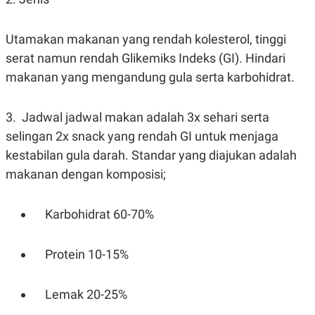
S
A
A
G
T
E
Utamakan makanan yang rendah kolesterol, tinggi
D
S
A
serat namun rendah Glikemiks Indeks (GI). Hindari
T
A
makanan yang mengandung gula serta karbohidrat.
K
L
O
I
N
P
3. Jadwal jadwal makan adalah 3x sehari serta
T
S
selingan 2x snack yang rendah GI untuk menjaga
A
U
N
S
kestabilan gula darah. Standar yang diajukan adalah
T
V
makanan dengan komposisi;
JARINGAN
Karbohidrat 60-70%
K
P
O
R
Protein 10-15%
N
E
T
S
A
S
Lemak 20-25%
N
R
A
E