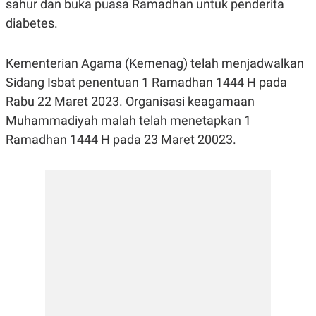
sahur dan buka puasa Ramadhan untuk penderita
R
G
S
I
diabetes.
O
O
N
N
A
A
Kementerian Agama (Kemenag) telah menjadwalkan
L
L
F
Sidang Isbat penentuan 1 Ramadhan 1444 H pada
I
N
Rabu 22 Maret 2023. Organisasi keagamaan
A
Muhammadiyah malah telah menetapkan 1
N
C
Ramadhan 1444 H pada 23 Maret 20023.
E
Y
C
A
A
N
R
G
I
T
T
E
A
R
H
.
U
.
.
K
L
E
I
S
F