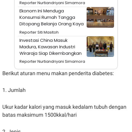
A
I
Reporter Nurtiandriyani Simamora
S
V
Ekonom Ini Menduga
K
E
E
Konsumsi Rumah Tangga
M
Ditopang Belanja Orang Kaya
E
N
Reporter Siti Masitoh
T
Investasi China Masuk
E
R
Madura, Kawasan Industri
I
Wiraraja Siap Dikembangkan
A
N
Reporter Nurtiandriyani Simamora
L
E
Berikut aturan menu makan penderita diabetes:
S
T
A
1. Jumlah
R
I
Ukur kadar kalori yang masuk kedalam tubuh dengan
KANAL
batas maksimum 1500kkal/hari
P
I
U
M
2. Jenis