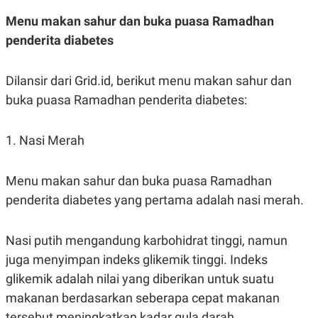
R
T
I
Menu makan sahur dan buka puasa Ramadhan
S
penderita diabetes
I
N
G
Dilansir dari Grid.id, berikut menu makan sahur dan
K
G
buka puasa Ramadhan penderita diabetes:
M
E
D
I
1. Nasi Merah
A
.
I
Menu makan sahur dan buka puasa Ramadhan
D
penderita diabetes yang pertama adalah nasi merah.
SITEMAP
PROFILE
TERM
Nasi putih mengandung karbohidrat tinggi, namun
OF
juga menyimpan indeks glikemik tinggi. Indeks
USE
PEDOMAN
glikemik adalah nilai yang diberikan untuk suatu
PEMBERITAAN
makanan berdasarkan seberapa cepat makanan
SIBER
tersebut meningkatkan kadar gula darah.
PRIVACY