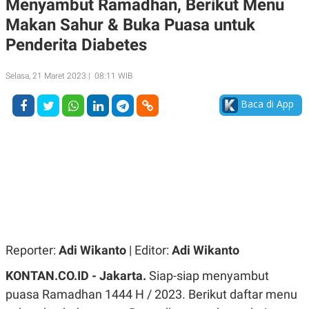
Menyambut Ramadhan, Berikut Menu
A
A
Makan Sahur & Buka Puasa untuk
S
L
I
Penderita Diabetes
K
I
E
N
U
D
Selasa, 21 Maret 2023 | 08:11 WIB
A
U
N
S
Baca di App
G
T
A
R
N
I
P
I
E
N
L
T
U
E
A
R
N
N
G
A
U
S
S
I
A
O
Reporter:
Adi Wikanto
| Editor:
Adi Wikanto
H
N
A
A
KONTAN.CO.ID - Jakarta.
Siap-siap menyambut
L
puasa Ramadhan 1444 H / 2023. Berikut daftar menu
P
R
E
E