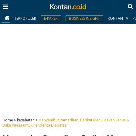
TERPOPULER
E-PAPER
BUSINESS INSIGHT
KONTAN TV
P
MY
KONTAN
Daftar
Masuk
BERITA
I
N
N
A
Home
>
kesehatan
>
Menyambut Ramadhan, Berikut Menu Makan Sahur &
V
S
Buka Puasa untuk Penderita Diabetes
E
I
S
O
T
N