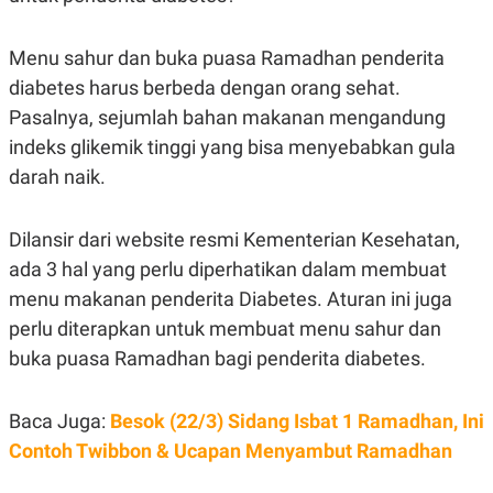
E
R
F
B
Menu sahur dan buka puasa Ramadhan penderita
O
U
diabetes harus berbeda dengan orang sehat.
K
S
U
I
Pasalnya, sejumlah bahan makanan mengandung
S
N
E
indeks glikemik tinggi yang bisa menyebabkan gula
S
darah naik.
S
I
N
S
Dilansir dari website resmi Kementerian Kesehatan,
I
G
ada 3 hal yang perlu diperhatikan dalam membuat
H
menu makanan penderita Diabetes. Aturan ini juga
T
perlu diterapkan untuk membuat menu sahur dan
S
B
T
E
buka puasa Ramadhan bagi penderita diabetes.
O
L
C
A
K
N
S
J
Baca Juga:
Besok (22/3) Sidang Isbat 1 Ramadhan, Ini
E
A
Contoh Twibbon & Ucapan Menyambut Ramadhan
T
O
U
N
P