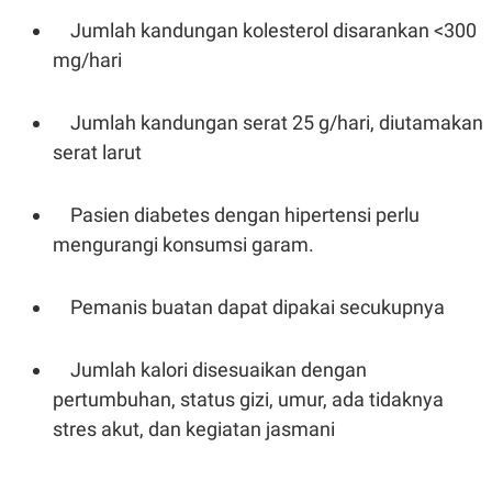
C
L
A
E
Jumlah kandungan kolesterol disarankan <300
D
A
mg/hari
E
S
M
E
Y
.
I
Jumlah kandungan serat 25 g/hari, diutamakan
D
serat larut
L
K
A
I
N
N
G
E
Pasien diabetes dengan hipertensi perlu
G
R
mengurangi konsumsi garam.
A
J
N
A
A
E
N
M
Pemanis buatan dapat dipakai secukupnya
C
I
E
T
T
E
Jumlah kalori disesuaikan dengan
A
N
K
pertumbuhan, status gizi, umur, ada tidaknya
E
A
stres akut, dan kegiatan jasmani
P
D
A
V
P
E
E
R