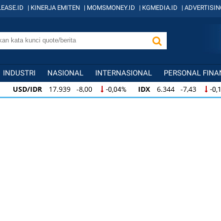
EASE.ID
|
KINERJA EMITEN
|
MOMSMONEY.ID
|
KGMEDIA.ID
|
ADVERTISIN
INDUSTRI
NASIONAL
INTERNASIONAL
PERSONAL FINA
USD/IDR
17.939 -8,00
IDX
6.344 -7,43
-0,04%
-0,
USD/IDR
17.939 -8,00
IDX
6.344 -7,43
-0,04%
-0,
USD/IDR
17.939 -8,00
IDX
6.344 -7,43
-0,04%
-0,