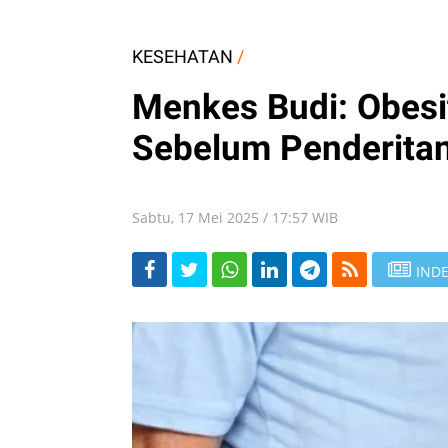
KESEHATAN
/
Menkes Budi: Obesi
Sebelum Penderitan
Sabtu, 17 Mei 2025 / 17:57 WIB
INDE