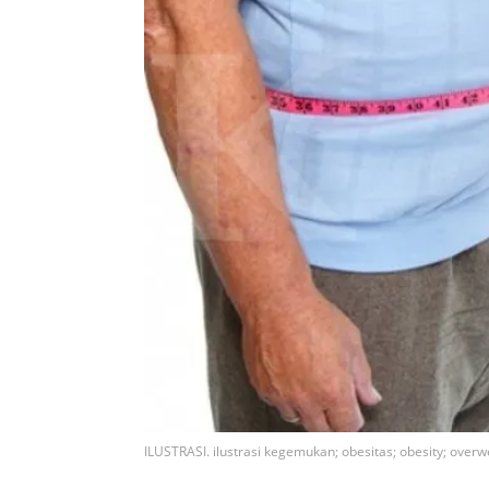
ILUSTRASI. ilustrasi kegemukan; obesitas; obesity; overw