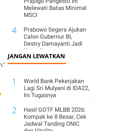
Prajogo Pangestu Ini
Melewati Batas Minimal
MSCI
4
Prabowo Segera Ajukan
Calon Gubernur BI,
Destry Damayanti Jadi
Unggulan
JANGAN LEWATKAN
5
,"
Jelang Rights Issue,
Hapsoro Divestasi
1
Saham Bukit Uluwatu
World Bank Pekerjakan
(BUVA) Rp 250 Miliar
Lagi Sri Mulyani di IDA22,
h
Ini Tugasnya
6
Saham Karya Pacific
2
(IATA) Naik 65% Usai
Hasil GOTF MLBB 2026:
Kelar Ganti Pemilik,
Kompak ke 8 Besar, Cek
Kinerja Paruh I Turun
Jadwal Tanding ONIC
dan Vitality