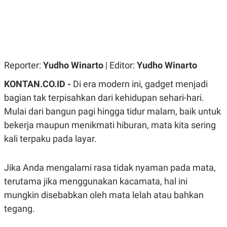
R
G
S
I
O
O
N
N
A
A
L
L
F
I
Reporter:
Yudho Winarto
| Editor:
Yudho Winarto
N
A
KONTAN.CO.ID -
Di era modern ini, gadget menjadi
N
C
bagian tak terpisahkan dari kehidupan sehari-hari.
E
Mulai dari bangun pagi hingga tidur malam, baik untuk
Y
C
bekerja maupun menikmati hiburan, mata kita sering
A
A
N
R
kali terpaku pada layar.
G
I
T
T
E
A
R
H
Jika Anda mengalami rasa tidak nyaman pada mata,
.
U
terutama jika menggunakan kacamata, hal ini
.
.
mungkin disebabkan oleh mata lelah atau bahkan
K
L
tegang.
E
I
S
F