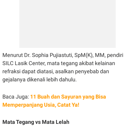
E
R
F
B
O
U
K
S
U
I
S
N
E
S
S
I
Menurut Dr. Sophia Pujiastuti, SpM(K), MM, pendiri
N
S
SILC Lasik Center, mata tegang akibat kelainan
I
refraksi dapat diatasi, asalkan penyebab dan
G
H
gejalanya dikenali lebih dahulu.
T
S
B
T
E
Baca Juga:
11 Buah dan Sayuran yang Bisa
O
L
C
A
Memperpanjang Usia, Catat Ya!
K
N
S
J
E
A
Mata Tegang vs Mata Lelah
T
O
U
N
P