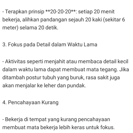
R
T
I
- Terapkan prinsip **20-20-20**: setiap 20 menit
S
I
bekerja, alihkan pandangan sejauh 20 kaki (sekitar 6
N
G
meter) selama 20 detik.
K
G
M
3. Fokus pada Detail dalam Waktu Lama
E
D
I
- Aktivitas seperti menjahit atau membaca detail kecil
A
.
dalam waktu lama dapat membuat mata tegang. Jika
I
D
ditambah postur tubuh yang buruk, rasa sakit juga
akan menjalar ke leher dan pundak.
SITEMAP
PROFILE
TERM
4. Pencahayaan Kurang
OF
USE
PEDOMAN
- Bekerja di tempat yang kurang pencahayaan
PEMBERITAAN
SIBER
membuat mata bekerja lebih keras untuk fokus.
PRIVACY