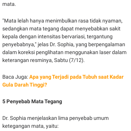
S
A
mata.
A
G
T
E
D
S
"Mata lelah hanya menimbulkan rasa tidak nyaman,
A
T
sedangkan mata tegang dapat menyebabkan sakit
A
kepala dengan intensitas bervariasi, tergantung
K
L
O
I
penyebabnya," jelas Dr. Sophia, yang berpengalaman
N
P
T
S
dalam koreksi penglihatan menggunakan laser dalam
A
U
keterangan resminya, Sabtu (7/12).
N
S
T
V
Baca Juga:
Apa yang Terjadi pada Tubuh saat Kadar
Gula Darah Tinggi?
JARINGAN
K
P
5 Penyebab Mata Tegang
O
R
N
E
T
S
Dr. Sophia menjelaskan lima penyebab umum
A
S
N
R
ketegangan mata, yaitu:
A
E