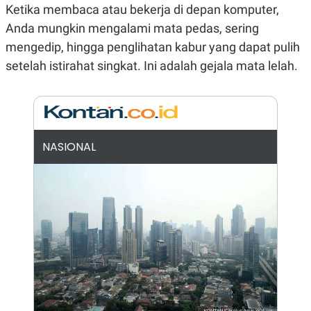
Ketika membaca atau bekerja di depan komputer,
N
S
E
E
Anda mungkin mengalami mata pedas, sering
W
R
mengedip, hingga penglihatan kabur yang dapat pulih
S
E
S
M
setelah istirahat singkat. Ini adalah gejala mata lelah.
E
O
T
N
U
I
P
A
A
K
D
I
V
L
NASIONAL
A
S
K
O
R
P
O
R
A
S
I
K
N
I
A
L
T