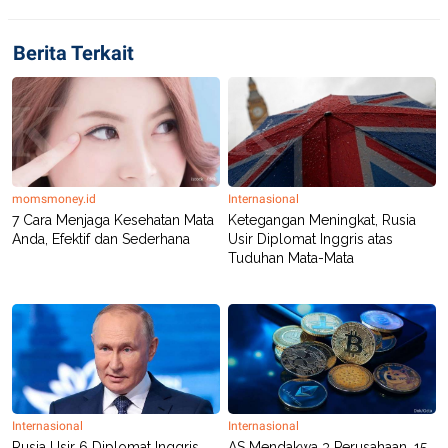
Berita Terkait
momsmoney.id
Internasional
7 Cara Menjaga Kesehatan Mata
Ketegangan Meningkat, Rusia
Anda, Efektif dan Sederhana
Usir Diplomat Inggris atas
Tuduhan Mata-Mata
Internasional
Internasional
Rusia Usir 6 Diplomat Inggris
AS Mendakwa 3 Perusahaan, 15