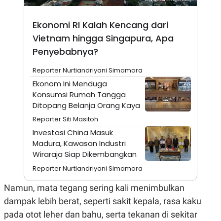
A
I
S
V
K
E
Ekonomi RI Kalah Kencang dari
E
M
Vietnam hingga Singapura, Apa
E
Penyebabnya?
N
T
E
Reporter Nurtiandriyani Simamora
R
I
Ekonom Ini Menduga
A
Konsumsi Rumah Tangga
N
Ditopang Belanja Orang Kaya
L
E
Reporter Siti Masitoh
S
Investasi China Masuk
T
A
Madura, Kawasan Industri
R
Wiraraja Siap Dikembangkan
I
Reporter Nurtiandriyani Simamora
KANAL
Namun, mata tegang sering kali menimbulkan
dampak lebih berat, seperti sakit kepala, rasa kaku
P
I
pada otot leher dan bahu, serta tekanan di sekitar
U
M