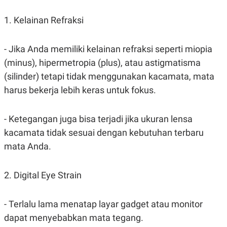
C
L
A
E
D
A
1. Kelainan Refraksi
E
S
M
E
Y
.
- Jika Anda memiliki kelainan refraksi seperti miopia
I
D
(minus), hipermetropia (plus), atau astigmatisma
L
K
(silinder) tetapi tidak menggunakan kacamata, mata
A
I
N
N
harus bekerja lebih keras untuk fokus.
G
E
G
R
A
J
- Ketegangan juga bisa terjadi jika ukuran lensa
N
A
A
E
kacamata tidak sesuai dengan kebutuhan terbaru
N
M
C
I
mata Anda.
E
T
T
E
A
N
2. Digital Eye Strain
K
E
A
P
D
- Terlalu lama menatap layar gadget atau monitor
A
V
P
E
dapat menyebabkan mata tegang.
E
R