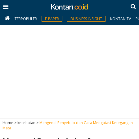
TERPOPULER
E-PAPER
BUSINESS INSIGHT
KONTAN TV
P
MY
KONTAN
Daftar
Masuk
BERITA
I
N
N
A
Home
>
kesehatan
>
Mengenal Penyebab dan Cara Mengatasi Ketegangan
V
S
Mata
E
I
S
O
T
N