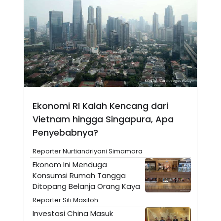
A
I
S
V
K
E
E
M
E
N
T
E
R
I
A
N
Ekonomi RI Kalah Kencang dari
L
Vietnam hingga Singapura, Apa
E
S
Penyebabnya?
T
A
R
Reporter Nurtiandriyani Simamora
I
Ekonom Ini Menduga
Konsumsi Rumah Tangga
KANAL
Ditopang Belanja Orang Kaya
Reporter Siti Masitoh
P
I
Investasi China Masuk
U
M