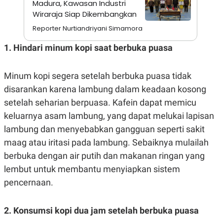
Madura, Kawasan Industri
S
A
A
G
Wiraraja Siap Dikembangkan
T
E
D
S
Reporter Nurtiandriyani Simamora
A
T
1. Hindari minum kopi saat berbuka puasa
A
K
L
O
I
Minum kopi segera setelah berbuka puasa tidak
N
P
T
S
disarankan karena lambung dalam keadaan kosong
A
U
setelah seharian berpuasa. Kafein dapat memicu
N
S
T
keluarnya asam lambung, yang dapat melukai lapisan
V
lambung dan menyebabkan gangguan seperti sakit
maag atau iritasi pada lambung. Sebaiknya mulailah
JARINGAN
berbuka dengan air putih dan makanan ringan yang
K
P
lembut untuk membantu menyiapkan sistem
O
R
pencernaan.
N
E
T
S
A
S
N
R
2. Konsumsi kopi dua jam setelah berbuka puasa
A
E