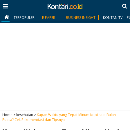
TERPOPULER
E-PAPER
BUSINESS INSIGHT
KONTAN TV
P
MY
KONTAN
Daftar
Masuk
BERITA
I
N
N
A
Home
>
kesehatan
>
Kapan Waktu yang Tepat Minum Kopi saat Bulan
V
S
Puasa? Cek Rekomendasi dan Tipsnya
E
I
S
O
T
N