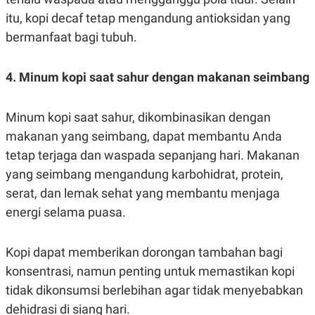
R
T
itu, kopi decaf tetap mengandung antioksidan yang
I
S
bermanfaat bagi tubuh.
I
N
G
4. Minum kopi saat sahur dengan makanan seimbang
K
G
M
E
Minum kopi saat sahur, dikombinasikan dengan
D
makanan yang seimbang, dapat membantu Anda
I
A
tetap terjaga dan waspada sepanjang hari. Makanan
.
I
yang seimbang mengandung karbohidrat, protein,
D
serat, dan lemak sehat yang membantu menjaga
energi selama puasa.
SITEMAP
PROFILE
TERM
OF
Kopi dapat memberikan dorongan tambahan bagi
USE
konsentrasi, namun penting untuk memastikan kopi
PEDOMAN
PEMBERITAAN
tidak dikonsumsi berlebihan agar tidak menyebabkan
SIBER
dehidrasi di siang hari.
PRIVACY