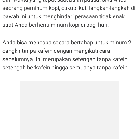
R
G
seorang peminum kopi, cukup ikuti langkah-langkah di
S
I
O
O
bawah ini untuk menghindari perasaan tidak enak
N
N
A
A
saat Anda berhenti minum kopi di pagi hari.
L
L
F
I
Anda bisa mencoba secara bertahap untuk minum 2
N
A
cangkir tanpa kafein dengan mengikuti cara
N
sebelumnya. Ini merupakan setengah tanpa kafein,
C
E
setengah berkafein hingga semuanya tanpa kafein.
Y
C
A
A
N
R
G
I
T
T
E
A
R
H
.
U
.
.
K
L
E
I
S
F