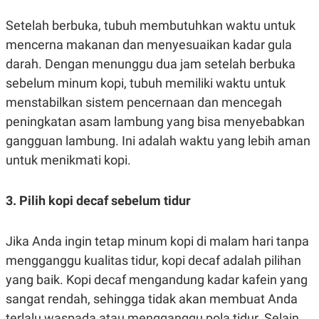
C
L
A
E
Setelah berbuka, tubuh membutuhkan waktu untuk
D
A
E
S
mencerna makanan dan menyesuaikan kadar gula
M
E
Y
.
darah. Dengan menunggu dua jam setelah berbuka
I
sebelum minum kopi, tubuh memiliki waktu untuk
D
menstabilkan sistem pencernaan dan mencegah
L
K
A
I
peningkatan asam lambung yang bisa menyebabkan
N
N
G
E
gangguan lambung. Ini adalah waktu yang lebih aman
G
R
A
J
untuk menikmati kopi.
N
A
A
E
N
M
3. Pilih kopi decaf sebelum tidur
C
I
E
T
T
E
A
N
Jika Anda ingin tetap minum kopi di malam hari tanpa
K
mengganggu kualitas tidur, kopi decaf adalah pilihan
E
A
yang baik. Kopi decaf mengandung kadar kafein yang
P
D
A
V
sangat rendah, sehingga tidak akan membuat Anda
P
E
E
R
terlalu waspada atau mengganggu pola tidur. Selain