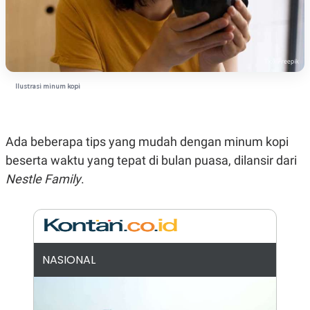
N
S
E
E
W
R
S
E
S
M
E
O
T
N
Ilustrasi minum kopi
U
I
P
A
A
K
D
I
Ada beberapa tips yang mudah dengan minum kopi
V
L
A
beserta waktu yang tepat di bulan puasa, dilansir dari
S
K
Nestle Family
.
O
R
P
O
R
A
S
NASIONAL
I
K
N
I
A
L
T