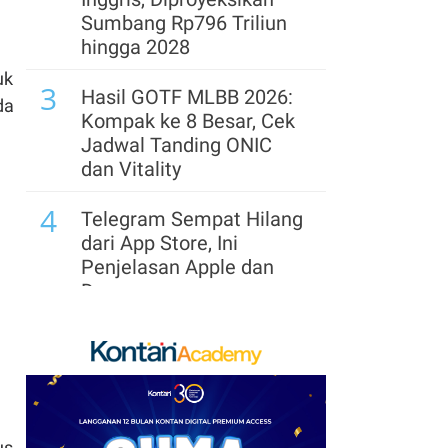
Sumbang Rp796 Triliun
7
Rupiah Berpotensi
hingga 2028
Terkoreksi Kamis (6/8),
uk
3
Ini Proyeksi
Hasil GOTF MLBB 2026:
da
Pergerakannya
Kompak ke 8 Besar, Cek
Jadwal Tanding ONIC
8
Menakar Prospek Saham
dan Vitality
Konglomerat Usai Rilis
4
Kinerja Semester I-2026
Telegram Sempat Hilang
dari App Store, Ini
9
Uni Eropa akan Salurkan
Penjelasan Apple dan
US$1,6 Miliar dari Aset
Durov
Rusia yang Dibekukan
5
untuk Ukraina
Link dan Syarat
Dokumen Pendaftaran
10
Jelang Rights Issue,
Pandang Istana untuk
Hapsoro Divestasi
Ikut Upacara HUT Ke-81
Saham Bukit Uluwatu
RI
us