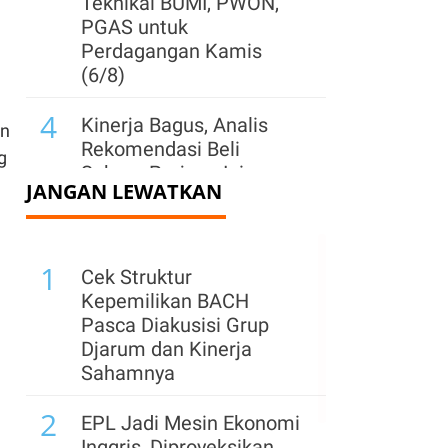
Teknikal BUMI, PWON,
PGAS untuk
Perdagangan Kamis
(6/8)
4
Kinerja Bagus, Analis
an
Rekomendasi Beli
g
Saham Prajogo Ini
JANGAN LEWATKAN
dengan Target Harga 3x
Lipat
5
1
IHSG Berpeluang
Cek Struktur
Menguat pada Kamis
Kepemilikan BACH
(6/8), Ini Kata Analis
Pasca Diakusisi Grup
Djarum dan Kinerja
6
Proyeksi Laba & Target
Sahamnya
Harga Astra (ASII)
2
Dikerek Naik Usai Rilis
EPL Jadi Mesin Ekonomi
Lapkeu Semester I
Inggris, Diproyeksikan