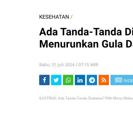
KESEHATAN
/
Ada Tanda-Tanda D
Menurunkan Gula D
Rabu, 31 Juli 2024 / 07:15 WIB
INDE
ILUSTRASI. Ada Tanda-Tanda Diabetes? Pilih Menu Mak