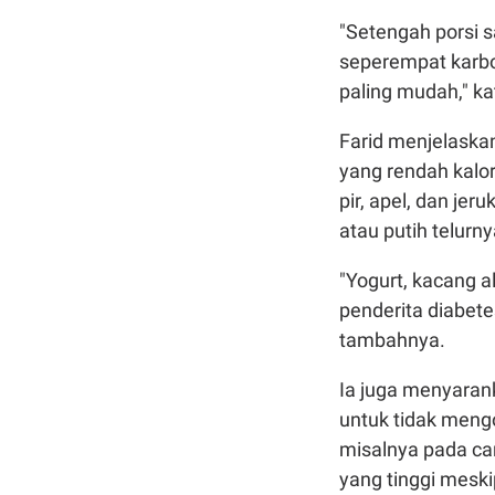
"Setengah porsi 
seperempat karbohi
paling mudah," ka
Farid menjelaska
yang rendah kalor
pir, apel, dan je
atau putih telurn
"Yogurt, kacang 
penderita diabete
tambahnya.
Ia juga menyaran
untuk tidak meng
misalnya pada car
yang tinggi meskip