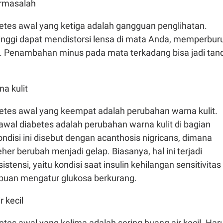
ermasalah
etes awal yang ketiga adalah gangguan penglihatan.
tinggi dapat mendistorsi lensa di mata Anda, memperbur
. Penambahan minus pada mata terkadang bisa jadi tan
a kulit
etes awal yang keempat adalah perubahan warna kulit.
awal diabetes adalah perubahan warna kulit di bagian
ondisi ini disebut dengan acanthosis nigricans, dimana
eher berubah menjadi gelap. Biasanya, hal ini terjadi
stensi, yaitu kondisi saat insulin kehilangan sensitivitas
uan mengatur glukosa berkurang.
r kecil
tes awal yang kelima adalah sering buang air kecil. Har