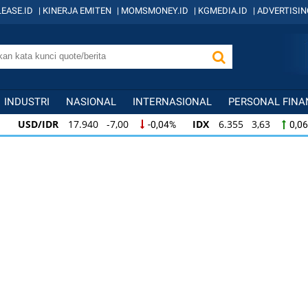
EASE.ID
|
KINERJA EMITEN
|
MOMSMONEY.ID
|
KGMEDIA.ID
|
ADVERTISIN
INDUSTRI
NASIONAL
INTERNASIONAL
PERSONAL FINA
USD/IDR
17.940 -7,00
IDX
6.355 3,63
-0,04%
0,0
USD/IDR
17.940 -7,00
IDX
6.355 3,63
-0,04%
0,06
IDX
6.355 3,63
KOMPAS100
837 1,54
0,06%
0,18