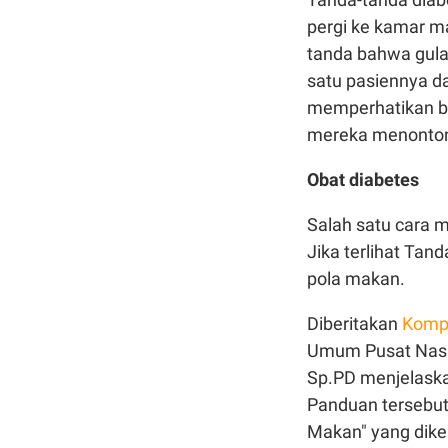
pergi ke kamar ma
tanda bahwa gula
satu pasiennya d
memperhatikan ba
mereka menonton
Obat diabetes
Salah satu cara 
Jika terlihat Ta
pola makan.
Diberitakan
Komp
Umum Pusat Nasio
Sp.PD menjelask
Panduan tersebut
Makan" yang dik