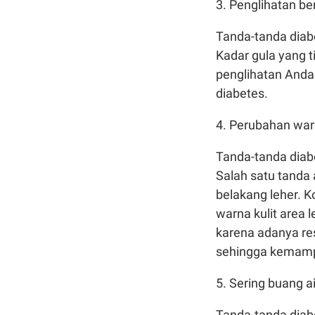
3. Penglihatan b
Tanda-tanda diab
Kadar gula yang 
penglihatan Anda
diabetes.
4. Perubahan warn
Tanda-tanda diab
Salah satu tanda 
belakang leher. K
warna kulit area l
karena adanya resi
sehingga kemamp
5. Sering buang ai
Tanda-tanda diabe