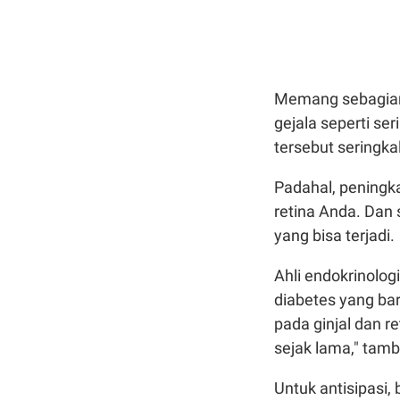
Memang sebagian 
gejala seperti se
tersebut seringkal
Padahal, peningka
retina Anda. Dan 
yang bisa terjadi.
Ahli endokrinolo
diabetes yang ba
pada ginjal dan r
sejak lama," tam
Untuk antisipasi,